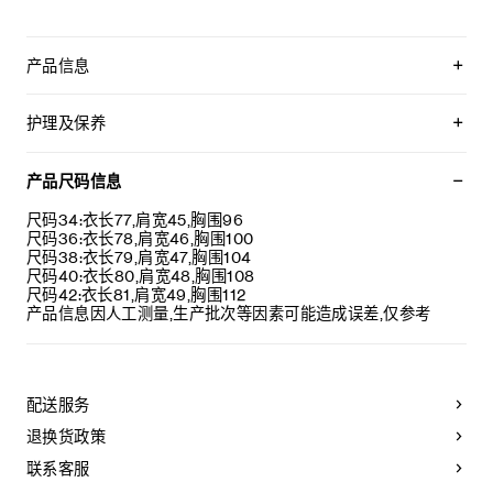
产品信息
羊皮革
宽松版型
护理及保养
精裁设计，搭配垫肩
平驳领
不可用水清洗。
1个胸袋，2个贴袋，内侧口袋
仅使用不含漂白剂的洗衣产品。
产品尺码信息
背面中央开衩
不可用烘干机烘干。
3枚镌刻CELINE PARIS字样的牛角扣
不可熨烫。
尺码34:衣长77,肩宽45,胸围96
袖口饰有4枚镌刻CELINE PARIS字样的牛角扣
不可干洗。
尺码36:衣长78,肩宽46,胸围100
意大利制造
尺码38:衣长79,肩宽47,胸围104
编号：RV0W5583C.19CO
尺码40:衣长80,肩宽48,胸围108
尺码42:衣长81,肩宽49,胸围112
产品信息因人工测量,生产批次等因素可能造成误差,仅参考
配送服务
退换货政策
联系客服