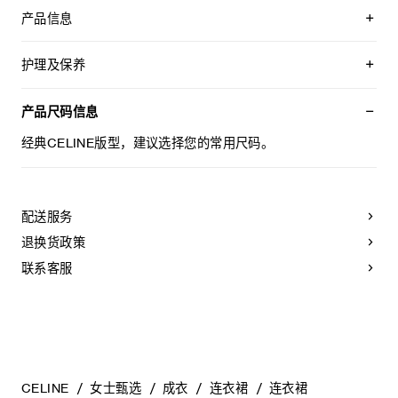
产品信息
100%桑蚕丝
衬里：100%桑蚕丝
护理及保养
经典版型
超长款
不可用水清洗。
圆领
仅使用不含漂白剂的洗衣产品。
产品尺码信息
胸前1个贴袋
不可用烘干机烘干。
背面中央拉链和钩眼扣开合
最高熨烫温度：110°C / 230°F
经典CELINE版型，建议选择您的常用尺码。
口袋饰1枚TRIOMPHE纽扣
不可使用蒸汽。
法国制造
本品可用芳香化合物进行轻柔干洗。
编号：RR0IL6963.01OW
配送服务
退换货政策
联系客服
CELINE
女士甄选
成衣
连衣裙
连衣裙