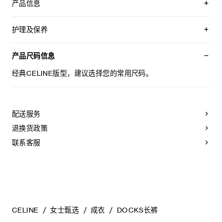
产品信息
100%羊毛
经典版型
护理及保养
中腰
翻边阔腿裤
不可用水清洗。
2个侧袋
仅使用不含漂白剂的洗衣产品。
产品尺码信息
2个背面西装袋，饰牛角扣
不可用烘干机烘干。
拉链和钩眼扣开合
最高熨烫温度：110°C / 230°F
经典CELINE版型，建议选择您的常用尺码。
意大利制造
不可使用蒸汽。
编号：RP0K6092D.07KC
本品可用芳香化合物进行轻柔干洗。
配送服务
退换货政策
联系客服
CELINE
女士甄选
成衣
DOCKS长裤