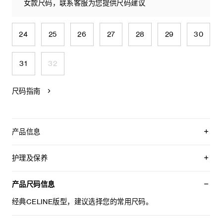
女款尺码，联系客服为您提供尺码建议
24
25
26
27
28
29
30
31
32
尺码指南
产品信息
100%棉
经典版型
护理及保养
高腰
直筒裤腿
本品可在轻柔洗衣程序下以最高水温30°C/ 85°F清洗。
5个口袋
仅使用不含漂白剂的洗衣产品。
产品尺码信息
正面口袋设有饰钉
不可用烘干机烘干。
CELINE PARIS链条，配TRIOMPHE坠饰
最高熨烫温度：110°C / 230°F
经典CELINE版型，建议选择您的常用尺码。
腰部背面设有CELINE PARIS TRIOMPHE皮革贴饰
不可使用蒸汽。
镌刻CELINE JEANS字样的纽扣
不可干洗。