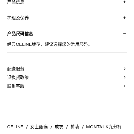
产品信息
55%羊毛，45%棉
经典版型
护理及保养
短款剪裁
中腰
不可用水清洗。
阔腿
仅使用不含漂白剂的洗衣产品。
产品尺码信息
2个侧袋，背面2个翻盖口袋，饰镌刻CELINE PARIS字样的牛
不可用烘干机烘干。
角扣
最高熨烫温度：110°C / 230°F
经典CELINE版型，建议选择您的常用尺码。
2个褶裥
不可使用蒸汽。
拉链和钩眼扣开合
本品可用芳香化合物进行轻柔干洗。
意大利制造
编号：RP0FP984C.02BG
配送服务
退换货政策
联系客服
CELINE
女士甄选
成衣
裤装
MONTAUK九分裤