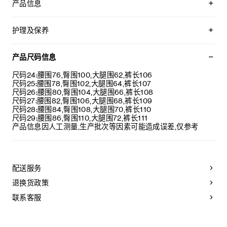
产品信息
100%棉
宽松版型
护理及保养
低腰
阔腿
本品可在轻柔洗衣程序下以最高水温30°C/ 85°F清洗。
5个口袋
仅使用不含漂白剂的洗衣产品。
产品尺码信息
正面口袋设有饰钉
不可用烘干机烘干。
腰部背面设有CELINE贴饰
最高熨烫温度：150°C / 302°F。
尺码24:腰围76,臀围100,大腿围62,裤长106
拉链和镌刻CELINE JEANS字样的纽扣
本品可用芳香化合物进行轻柔干洗
尺码25:腰围78,臀围102,大腿围64,裤长107
日本制造(JP)
尺码26:腰围80,臀围104,大腿围66,裤长108
编号：RP0C2930F.08NY
尺码27:腰围82,臀围106,大腿围68,裤长109
尺码28:腰围84,臀围108,大腿围70,裤长110
尺码29:腰围86,臀围110,大腿围72,裤长111
产品信息因人工测量,生产批次等因素可能造成误差,仅参考
配送服务
退换货政策
联系客服