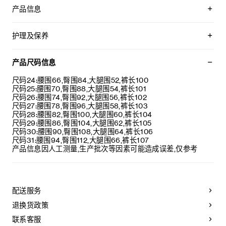
产品信息
100%棉
经典版型
护理及保养
中腰
喇叭裤腿
本品可在轻柔洗衣程序下以最高水温30°C/ 85°F清洗。
5个口袋
仅使用不含漂白剂的洗衣产品。
产品尺码信息
正面口袋设有饰钉
不可用烘干机烘干。
腰部背面设有CELINE贴饰
最高熨烫温度：150°C / 302°F。
尺码24:腰围66,臀围84,大腿围52,裤长100
拉链和镌刻CELINE JEANS字样的纽扣
本品可用芳香化合物进行轻柔干洗
尺码25:腰围70,臀围88,大腿围54,裤长101
日本制造(JP)
尺码26:腰围74,臀围92,大腿围56,裤长102
编号：RP056930F.07DU
尺码27:腰围78,臀围96,大腿围58,裤长103
尺码28:腰围82,臀围100,大腿围60,裤长104
尺码29:腰围86,臀围104,大腿围62,裤长105
尺码30:腰围90,臀围108,大腿围64,裤长106
尺码31:腰围94,臀围112,大腿围66,裤长107
产品信息因人工测量,生产批次等因素可能造成误差,仅参考
配送服务
退换货政策
联系客服