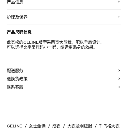
产品信息
100%羊毛
宽松版型
护理及保养
平驳领
2个西装袋，内部口袋
不可用水清洗。
1枚镌刻CELINE PARIS字样的牛角扣
仅使用不含漂白剂的洗衣产品。
产品尺码信息
意大利制造
不可用烘干机烘干。
编号：RM09F042K.02GM
最高熨烫温度：110°C / 230°F
此宽松的CELINE版型采用宽大剪裁，配以垂肩设计。
不可使用蒸汽。
可以选择比平常尺码小一码，塑造更贴身的效果。
本品可用芳香化合物进行轻柔干洗。
配送服务
退换货政策
联系客服
CELINE
女士甄选
成衣
大衣及羽绒服
千鸟格大衣