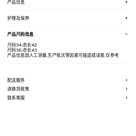
产品信息
100%羊毛
衬里：52%粘胶纤维，48%铜氨纤维
护理及保养
经典版型
V领
不可用水清洗。
1枚TRIOMPHE按扣
仅使用不含漂白剂的洗衣产品。
产品尺码信息
意大利制造
不可用烘干机烘干。
编号：RM08J814E.38NO
最高熨烫温度：110°C / 230°F
尺码34:衣长42
不可使用蒸汽。
尺码36:衣长43
本品可用芳香化合物进行轻柔干洗。
产品信息因人工测量,生产批次等因素可能造成误差,仅参考
配送服务
退换货政策
联系客服