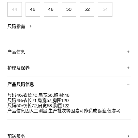
44
46
48
50
52
54
尺码指南
产品信息
100%羊毛
衬里：62%粘纤，38%棉
护理及保养
背面饰有TRIOMPHE贴饰
宽松版型
不可用水清洗。
衬衫领
仅使用不含漂白剂的洗衣产品。
产品尺码信息
2个口袋
不可用烘干机烘干。
4枚镌刻CELINE字样的牛角扣
最高熨烫温度：110°C / 230°F
尺码46:衣长70,肩宽56,胸围118
法国制造
不可使用蒸汽。
尺码48:衣长71,肩宽57,胸围120
编号：RM08G1227.38NO
本品可用芳香化合物进行轻柔干洗。
尺码50:衣长72,肩宽58,胸围122
产品信息因人工测量,生产批次等因素可能造成误差,仅参考
配送服务