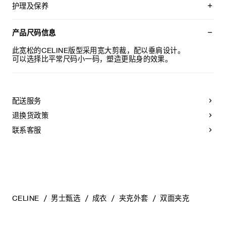
衬里：70%铜氨纤维，30%棉
护理及保养
背面饰有TRIOMPHE贴饰
宽松版型
不可用水清洗。
衬衫领
仅使用不含漂白剂的洗衣产品。
产品尺码信息
2个口袋
不可用烘干机烘干。
4枚镌刻CELINE字样的牛角扣
最高熨烫温度：110°C / 230°F
此宽松的CELINE版型采用宽大剪裁，配以垂肩设计。
法国制造
不可使用蒸汽。
可以选择比平常尺码小一码，塑造更贴身的效果。
编号：RM08G0285.18NO
本品可用芳香化合物进行轻柔干洗。
配送服务
退换货政策
联系客服
CELINE
男士甄选
成衣
夹克外套
双面夹克