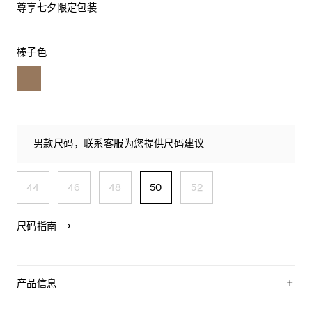
尊享七夕限定包装
榛子色
男款尺码，联系客服为您提供尺码建议
44
46
48
50
52
尺码指南
产品信息
55%山羊绒，35%驼毛，10%羊毛