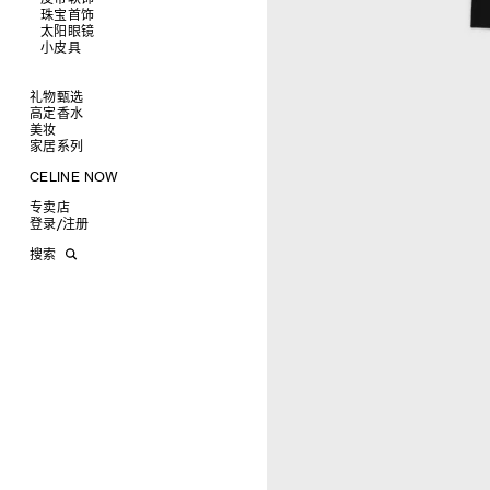
托特包
珠宝首饰
查看全部
斜挎包
运动鞋
太阳眼镜
查看全部
商务及旅行手袋
乐福鞋及皮鞋
皮带
小皮具
查看全部
双肩包
系带鞋
帽子
手镯
查看全部
迷你手袋
靴子
围巾
项链
新品
TRIOMPHE CANVAS 标志印花
拖鞋及凉鞋
其他配饰
戒指
长方形
钱包
礼物甄选
LUGGAGE手袋
耳环
圆形
卡包
高定香水
为她甄选礼物
TAKE AWAY
CELINE挂饰
飞行员形
零钱包
美妆
为他甄选礼物
高定香水
PADDED手袋
面罩式
电子产品配饰
家居系列
香水配件
缎光唇膏
润唇膏
旅行
CELINE NOW
美妆配件
蜡烛与配件
甄选专题
沐浴及身体护理
生活艺术
专卖店
时装秀
INFINITE POSSIBILITIES
文具
登录
/
注册
CELINE 艺术项目
MEN'S AUTOMNE/HIVER 2026
2027春夏男装秀
CELINE 精品店建筑
AUTOMNE 2026
2026冬季时装秀
DAVID ADAMO
搜索
ÉTÉ CELINE
2026夏季时装秀
CHARLES ARNOLDI
CELINE 巴黎 DUPHOT
ÉTÉ 2026
2026春季时装秀
JAMES BALMFORTH
CELINE 巴黎 FRANÇOIS 1ER
LEILAH BABIRYE
CELINE 巴黎 GRENELLE
KATINKA BOCK
CELINE 巴黎 蒙田大道
PALOMA BOSQUÊ
CELINE 巴黎 HAUTE
ELAINE CAMERON-WEIR
PARMURERIE
JOSE DAVILA
CELINE 伦敦 邦德街
GEORGIA DICKIE
CELINE 伦敦 103 MOUNT
ASGER DYBVAD LARSEN
STREET
ROCHELLE FEINSTEIN
CELINE 马德里
KIRA FREIJE
CELINE MILAN SANTO
LUISA GARDINI
SPIRITO
PAUL GEES
CELINE 洛杉矶 RODEO
INDRIKIS GELZIS
CELINE 纽约 麦迪逊
LUKAS GERONIMAS
CELINE 纽约 SOHO