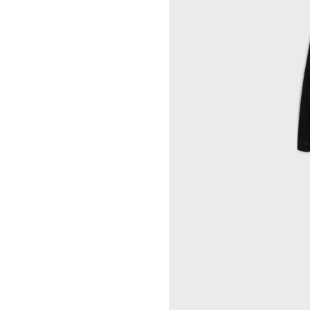
ROCHELLE GOLDBERG
CELINE DOHA VENDOME
CHARLES HARLAN
CELINE 北京
DANIEL JENSEN
CELINE BEJING SKP
DAVID JEREMIAH
CELINE 成都太古里精品店
RINDON JOHNSON
CELINE 大连恒隆广场
A KASSEN
CELINE 澳门
MEL KENDRICK
CELINE 宁波
SHAWN KURUNERU
CELINE 上海恒隆广场
ARTUR LESCHER
CELINE 武汉恒隆精品店
ANNE LIBBY
CELINE KYOTO DAIMARU
MARIE LUND
CELINE 东京
DAVID NASH
CELINE TOKYO GINZA
NIKA NEELOVA
CELINE YOKOHAMA SOGO
VIRGINIA OVERTON
CELINE 曼谷
马秋莎
CELINE 吉隆坡
FAY RAY
CELINE 新加坡
CAMILLA REYMAN
CELINE 墨尔本
EM ROONEY
LEUNORA SALIHU
SØREN SEJR
DAVINA SEMO
FLEMISH SCHOOL
OSCAR TUAZON
胡曉媛