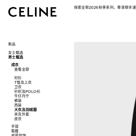
探索全新2026秋季系列，尊享顺丰速
新品
CELINE 2026秋季女士系列
女士甄选
CELINE 2026秋季男士系列
男士甄选
手袋
成衣
查看全部
成衣
配饰软饰
查看全部
查看全部
新品
鞋履
查看全部
标志印花 TRIOMPHE CANVAS
衬衫及上衣
珠宝首饰
查看全部
衬衫
SOFT TRIOMPHE
卫衣及T恤
皮带
太阳眼镜
查看全部
T恤及上衣
PANIER 草编包
牛仔裤
帽子
拖鞋及凉鞋
小皮具
查看全部
卫衣
迷你手袋
针织衫
丝巾及围巾
运动及休闲鞋
耳环
查看全部
针织及POLO衫
NINO
夹克外套
发饰
乐福鞋
手镯
新品
牛仔丹宁
TRIOMPHE 凯旋门
连衣裙
手套
平底鞋
项链
椭圆形
钱包
裤装
TRIOMPHE FRAME
裤装
高跟鞋
戒指
圆形
卡包
西装
LUGGAGE 手袋
半身裙
靴子
高级珠宝
长方形
零钱包
大衣及羽绒服
TRIO FLAP
大衣及羽绒服
CELINE 挂饰
猫眼形
手拿包
夹克外套
包挂
泳装及内衣
面罩式
链条钱包
皮衣
皮衣
几何形
牛仔丹宁
飞行员形
手袋
鞋履
查看全部
皮带软饰
查看全部