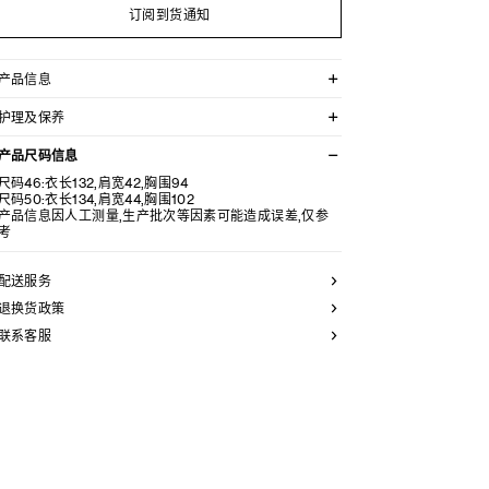
订阅到货通知
产品信息
100%羊毛
护理及保养
经典版型
精裁正面饰片和垫肩
不可用水清洗。
尖角领
产品尺码信息
仅使用不含漂白剂的洗衣产品。
1个胸袋，2个翻盖口袋，内部口袋
不可用烘干机烘干。
尺码46:衣长132,肩宽42,胸围94
背面中央开衩
最高熨烫温度：110°C / 230°F
尺码50:衣长134,肩宽44,胸围102
6枚镌刻CELINE PARIS字样的牛角扣
不可使用蒸汽。
产品信息因人工测量,生产批次等因素可能造成误差,仅参
袖口饰1枚镌刻CELINE PARIS字样的牛角扣
本品可用芳香化合物进行轻柔干洗。
考
意大利制造
编号：RM05C998K.38NO
配送服务
退换货政策
联系客服