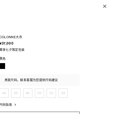
COLONNE大衣
¥37,000
尊享七夕限定包装
黑色
男款尺码，联系客服为您提供尺码建议
44
46
48
50
52
54
尺码指南