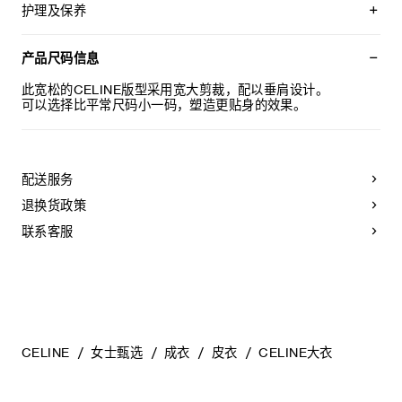
宽松版型
护理及保养
衬衫领
插肩袖
不可用水清洗。
2个斜插西装袋
仅使用不含漂白剂的洗衣产品。
产品尺码信息
5枚TRIOMPHE按扣
不可用烘干机烘干。
意大利制造
不可熨烫。
此宽松的CELINE版型采用宽大剪裁，配以垂肩设计。
编号：RM04B599E.38NO
不可干洗。
可以选择比平常尺码小一码，塑造更贴身的效果。
配送服务
退换货政策
联系客服
CELINE
女士甄选
成衣
皮衣
CELINE大衣