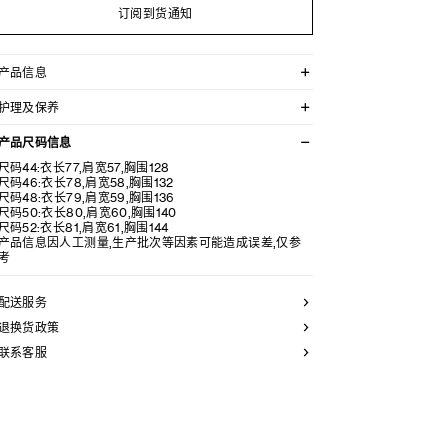
订阅到货通知
产品信息
100%羊毛
护理及保养
衬垫：100%聚酯纤维
衬里：100%粘纤
不可用水清洗。
CELINE PARIS TRIOMPHE刺绣
产品尺码信息
仅使用不含漂白剂的洗衣产品。
宽松版型
不可用烘干机烘干。
尺码44:衣长77,肩宽57,胸围128
衬衫领
最高熨烫温度：110°C / 230°F
尺码46:衣长78,肩宽58,胸围132
胸前2个翻盖贴袋
不可使用蒸汽。
尺码48:衣长79,肩宽59,胸围136
2个西装袋
本品可用芳香化合物进行轻柔干洗。
尺码50:衣长80,肩宽60,胸围140
拉链开合
尺码52:衣长81,肩宽61,胸围144
7枚镌刻CELINE PARIS字样的牛角扣
产品信息因人工测量,生产批次等因素可能造成误差,仅参
口袋饰1枚镌刻CELINE PARIS字样的牛角扣
考
袖口饰1枚镌刻CELINE PARIS字样的牛角扣
意大利制造
编号：RC0B22Z65.38NO
配送服务
退换货政策
联系客服