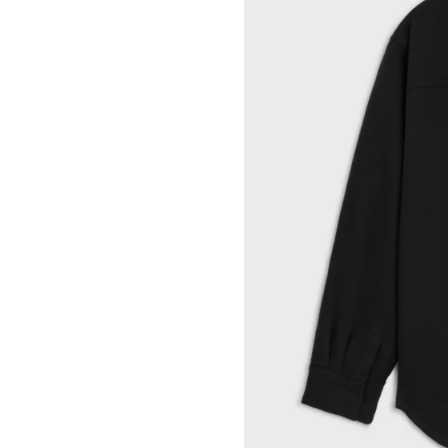
ROCHELLE GOLDBERG
CELINE DOHA VENDOME
CHARLES HARLAN
CELINE 北京
DANIEL JENSEN
CELINE BEJING SKP
DAVID JEREMIAH
CELINE 成都太古里精品店
RINDON JOHNSON
CELINE 大连恒隆广场
A KASSEN
CELINE 澳门
MEL KENDRICK
CELINE 宁波
SHAWN KURUNERU
CELINE 上海恒隆广场
ARTUR LESCHER
CELINE 武汉恒隆精品店
ANNE LIBBY
CELINE KYOTO DAIMARU
MARIE LUND
CELINE 东京
DAVID NASH
CELINE TOKYO GINZA
NIKA NEELOVA
CELINE YOKOHAMA SOGO
VIRGINIA OVERTON
CELINE 曼谷
马秋莎
CELINE 吉隆坡
FAY RAY
CELINE 新加坡
CAMILLA REYMAN
CELINE 墨尔本
EM ROONEY
LEUNORA SALIHU
SØREN SEJR
DAVINA SEMO
FLEMISH SCHOOL
OSCAR TUAZON
胡曉媛