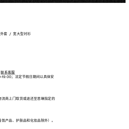
克外套
宽大型衬衫
联系客服
:00-19:00；法定节假日期间以具体安
物流商上门取货或退还至思琳指定的
香氛产品、护肤品和化妆品除外）。