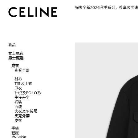
探索全新2026秋季系列，尊享顺丰速
新品
CELINE 2026秋季女士系列
女士甄选
CELINE 2026秋季男士系列
男士甄选
手袋
成衣
查看全部
成衣
配饰软饰
查看全部
查看全部
新品
鞋履
查看全部
标志印花 TRIOMPHE CANVAS
衬衫及上衣
珠宝首饰
查看全部
衬衫
SOFT TRIOMPHE
卫衣及T恤
皮带
太阳眼镜
查看全部
T恤及上衣
PANIER 草编包
牛仔裤
帽子
拖鞋及凉鞋
小皮具
查看全部
卫衣
迷你手袋
针织衫
丝巾及围巾
运动及休闲鞋
耳环
查看全部
针织及POLO衫
NINO
夹克外套
发饰
乐福鞋
手镯
新品
牛仔丹宁
TRIOMPHE 凯旋门
连衣裙
手套
平底鞋
项链
椭圆形
钱包
裤装
TRIOMPHE FRAME
裤装
高跟鞋
戒指
圆形
卡包
西装
LUGGAGE 手袋
半身裙
靴子
高级珠宝
长方形
零钱包
大衣及羽绒服
TRIO FLAP
大衣及羽绒服
CELINE 挂饰
猫眼形
手拿包
夹克外套
包挂
泳装及内衣
面罩式
链条钱包
皮衣
皮衣
几何形
牛仔丹宁
飞行员形
手袋
鞋履
查看全部
皮带软饰
查看全部