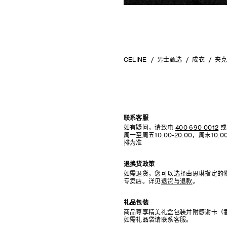
CELINE
男士甄选
成衣
夹
联系客服
如有疑问，请致电
400 690 0012
或
周一至周五10:00-20:00，周末10
排为准
退换货政策
如需退货，您可以选择由思琳指定的
专卖店。详见
退货与退款
。
礼品包装
商品尊享精美礼盒包装并附感谢卡（
如需礼品袋请联系客服。