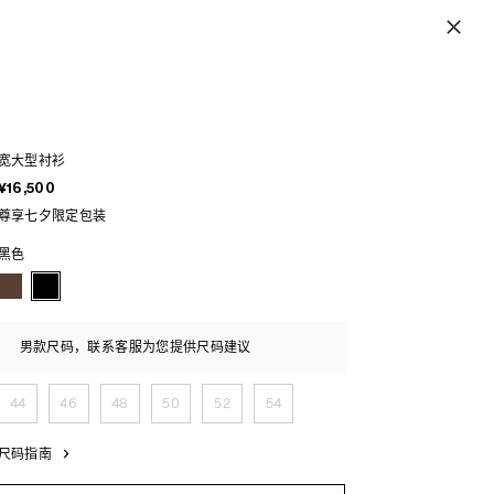
宽大型衬衫
¥16,500
尊享七夕限定包装
黑色
男款尺码，联系客服为您提供尺码建议
44
46
48
50
52
54
尺码指南