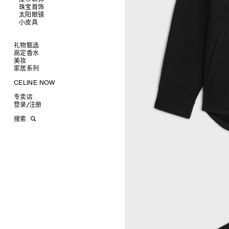
托特包
珠宝首饰
查看全部
斜挎包
运动鞋
太阳眼镜
查看全部
商务及旅行手袋
乐福鞋及皮鞋
皮带
小皮具
查看全部
双肩包
系带鞋
帽子
手镯
查看全部
迷你手袋
靴子
围巾
项链
新品
TRIOMPHE CANVAS 标志印花
拖鞋及凉鞋
其他配饰
戒指
长方形
钱包
礼物甄选
LUGGAGE手袋
耳环
圆形
卡包
高定香水
为她甄选礼物
TAKE AWAY
CELINE挂饰
飞行员形
零钱包
美妆
为他甄选礼物
高定香水
PADDED手袋
面罩式
电子产品配饰
家居系列
香水配件
缎光唇膏
润唇膏
旅行
CELINE NOW
美妆配件
蜡烛与配件
甄选专题
沐浴及身体护理
生活艺术
专卖店
时装秀
INFINITE POSSIBILITIES
文具
登录
/
注册
CELINE 艺术项目
MEN'S AUTOMNE/HIVER 2026
2027春夏男装秀
CELINE 精品店建筑
AUTOMNE 2026
2026冬季时装秀
DAVID ADAMO
搜索
ÉTÉ CELINE
2026夏季时装秀
CHARLES ARNOLDI
CELINE 巴黎 DUPHOT
ÉTÉ 2026
2026春季时装秀
JAMES BALMFORTH
CELINE 巴黎 FRANÇOIS 1ER
LEILAH BABIRYE
CELINE 巴黎 GRENELLE
KATINKA BOCK
CELINE 巴黎 蒙田大道
PALOMA BOSQUÊ
CELINE 巴黎 HAUTE
ELAINE CAMERON-WEIR
PARMURERIE
JOSE DAVILA
CELINE 伦敦 邦德街
GEORGIA DICKIE
CELINE 伦敦 103 MOUNT
ASGER DYBVAD LARSEN
STREET
ROCHELLE FEINSTEIN
CELINE 马德里
KIRA FREIJE
CELINE MILAN SANTO
LUISA GARDINI
SPIRITO
PAUL GEES
CELINE 洛杉矶 RODEO
INDRIKIS GELZIS
CELINE 纽约 麦迪逊
LUKAS GERONIMAS
CELINE 纽约 SOHO