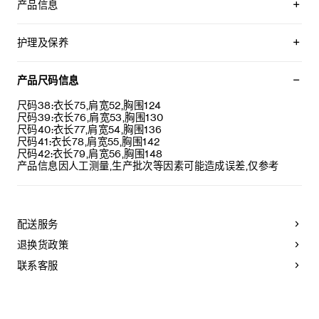
产品信息
100%山羊绒
宽松版型
护理及保养
大褂领
纽扣袖口
不可用水清洗。
胸前1个贴袋
仅使用不含漂白剂的洗衣产品。
产品尺码信息
7枚镌刻CELINE PARIS字样的纽扣
不可用烘干机烘干。
袖口饰1枚镌刻CELINE PARIS字样的纽扣
最高熨烫温度：110°C / 230°F
尺码38:衣长75,肩宽52,胸围124
意大利制造
不可使用蒸汽。
尺码39:衣长76,肩宽53,胸围130
编号：RC0B01903.38ER
本品可用芳香化合物进行轻柔干洗。
尺码40:衣长77,肩宽54,胸围136
尺码41:衣长78,肩宽55,胸围142
尺码42:衣长79,肩宽56,胸围148
产品信息因人工测量,生产批次等因素可能造成误差,仅参考
配送服务
退换货政策
联系客服