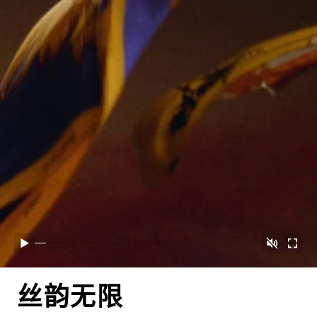
取消静音
播放
开启
丝韵无限