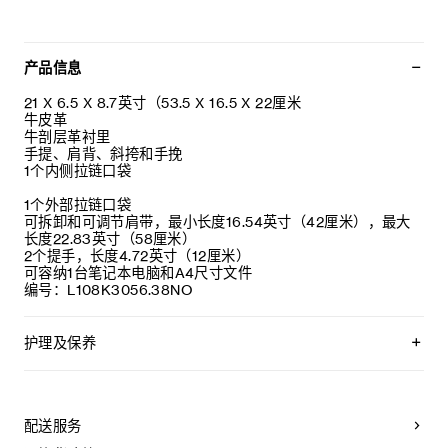
产品信息
21 X 6.5 X 8.7英寸（53.5 X 16.5 X 22厘米
牛皮革
牛剖层革衬里
手提、肩背、斜挎和手挽
1个内侧拉链口袋
1个外部拉链口袋
可拆卸和可调节肩带，最小长度16.54英寸（42厘米），最大
长度22.83英寸（58厘米）
2个提手，长度4.72英寸（12厘米）
可容纳1台笔记本电脑和A4尺寸文件
编号：L108K3056.38NO
护理及保养
CELINE皮具采用珍贵奢华皮革精制而成。所选皮革材质独特而
天然：任何偶然出现的色调差异、斑点或是纹理均为皮革的天
然特征，不应被视为瑕疵。为了确保您的手袋历久弥新，我们
配送服务
建议您：