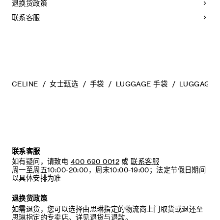
退换货政策
- 防止潮湿；避免接触液体、护手霜、洗手液、化妆品及香水。
如果您的手袋不慎接触到水或上述物质，请用干燥且不带绒毛
联系客服
的浅色吸水布轻轻擦拭；
- 避免过度暴露于直射光线，并远离直接热源；
- 请勿让您的手袋与粗糙或磨蚀性表面摩擦。如果出现轻微划
痕，可使用柔软的干布轻轻揉搓，以减弱划痕。
- 请收纳于CELINE防尘袋中。请勿存放于在高温、潮湿或不通
风的地方（切勿存放于塑料袋内）。
CELINE
女士甄选
手袋
LUGGAGE 手袋
LUGGAGE
联系客服
如有疑问，请致电
400 690 0012
或
联系客服
周一至周五10:00-20:00，周末10:00-19:00；法定节假日期间
以具体安排为准
退换货政策
如需退货，您可以选择由思琳指定的物流商上门取货或退还至
思琳指定的专卖店。详见
退货与退款
。