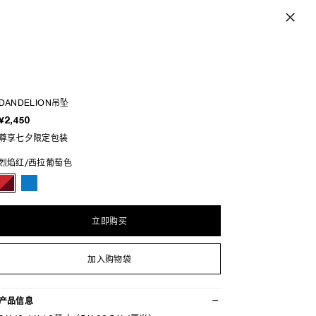
DANDELION吊坠
¥2,450
尊享七夕限定包装
烈焰红/西拉葡萄色
立即购买
加入购物袋
产品信息