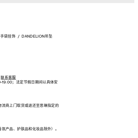
手袋挂饰
DANDELION吊坠
联系客服
:00-19:00；法定节假日期间以具体安
物流商上门取货或退还至思琳指定的
香氛产品、护肤品和化妆品除外）。