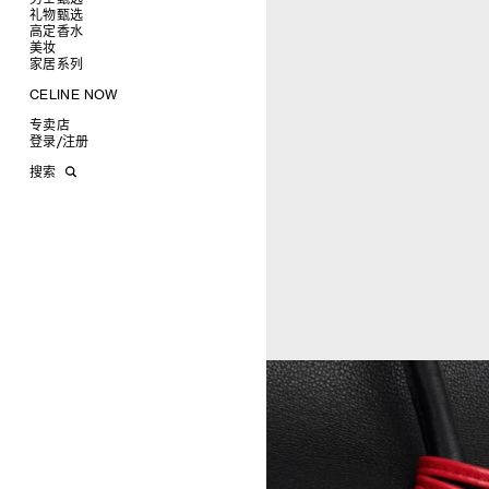
高跟鞋
戒指
圆形
卡包
礼物甄选
成衣
靴子
高级珠宝
长方形
零钱包
高定香水
手袋
为她甄选礼物
查看全部
CELINE 挂饰
猫眼形
手拿包
美妆
鞋履
为他甄选礼物
高定香水
查看全部
面罩式
链条钱包
衬衫
家居系列
皮带软饰
香水配件
缎光唇膏
查看全部
几何形
T恤及上衣
托特包
珠宝首饰
润唇膏
旅行
查看全部
CELINE NOW
飞行员形
卫衣
斜挎包
运动鞋
太阳眼镜
美妆配件
蜡烛与配件
查看全部
甄选专题
针织及POLO衫
商务及旅行手袋
乐福鞋及皮鞋
皮带
小皮具
沐浴及身体护理
生活艺术
查看全部
专卖店
时装秀
牛仔丹宁
双肩包
系带鞋
帽子
手镯
INFINITE POSSIBILITIES
文具
查看全部
登录
/
注册
CELINE 艺术项目
裤装
迷你手袋
靴子
围巾
项链
新品
MEN'S AUTOMNE/HIVER 2026
2027春夏男装秀
CELINE 精品店建筑
西装
TRIOMPHE CANVAS 标志印花
拖鞋及凉鞋
其他配饰
戒指
长方形
钱包
AUTOMNE 2026
2026冬季时装秀
DAVID ADAMO
搜索
大衣及羽绒服
LUGGAGE手袋
耳环
圆形
卡包
ÉTÉ CELINE
2026夏季时装秀
CHARLES ARNOLDI
CELINE 巴黎 DUPHOT
夹克外套
TAKE AWAY
CELINE挂饰
飞行员形
零钱包
ÉTÉ 2026
2026春季时装秀
JAMES BALMFORTH
CELINE 巴黎 FRANÇOIS 1ER
皮衣
PADDED手袋
面罩式
电子产品配饰
LEILAH BABIRYE
CELINE 巴黎 GRENELLE
KATINKA BOCK
CELINE 巴黎 蒙田大道
PALOMA BOSQUÊ
CELINE 巴黎 HAUTE
ELAINE CAMERON-WEIR
PARMURERIE
JOSE DAVILA
CELINE 伦敦 邦德街
GEORGIA DICKIE
CELINE 伦敦 103 MOUNT
ASGER DYBVAD LARSEN
STREET
ROCHELLE FEINSTEIN
CELINE 马德里
KIRA FREIJE
CELINE MILAN SANTO
LUISA GARDINI
SPIRITO
PAUL GEES
CELINE 洛杉矶 RODEO
INDRIKIS GELZIS
CELINE 纽约 麦迪逊
LUKAS GERONIMAS
CELINE 纽约 SOHO
ROCHELLE GOLDBERG
CELINE DOHA VENDOME
CHARLES HARLAN
CELINE 北京
DANIEL JENSEN
CELINE BEJING SKP
DAVID JEREMIAH
CELINE 成都太古里精品店
RINDON JOHNSON
CELINE 大连恒隆广场