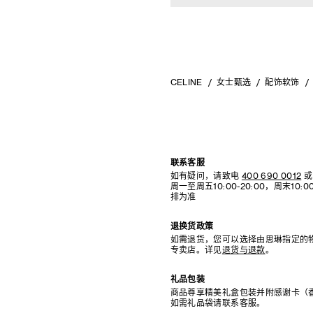
CELINE
女士甄选
配饰软饰
联系客服
如有疑问，请致电
400 690 0012
或
周一至周五10:00-20:00，周末10
排为准
退换货政策
如需退货，您可以选择由思琳指定的
专卖店。详见
退货与退款
。
礼品包装
商品尊享精美礼盒包装并附感谢卡（
如需礼品袋请联系客服。