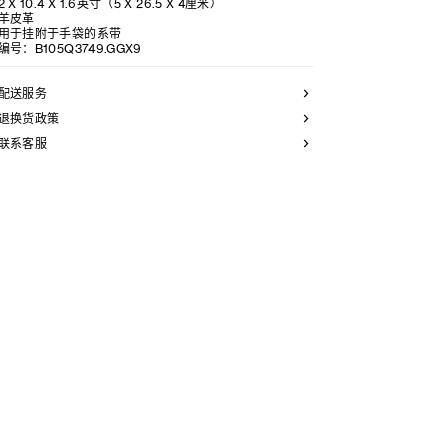
2 X 10.4 X 1.6英寸（5 X 26.5 X 4厘米）
羊皮革
用于挂附于手袋的系带
编号：B105Q3749.GGX9
配送服务
退换货政策
联系客服