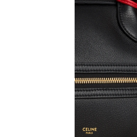
A KASSEN
CELINE 澳门
MEL KENDRICK
CELINE 宁波
SHAWN KURUNERU
CELINE 上海恒隆广场
ARTUR LESCHER
CELINE 武汉恒隆精品店
ANNE LIBBY
CELINE KYOTO DAIMARU
MARIE LUND
CELINE 东京
DAVID NASH
CELINE TOKYO GINZA
NIKA NEELOVA
CELINE YOKOHAMA SOGO
VIRGINIA OVERTON
CELINE 曼谷
马秋莎
CELINE 吉隆坡
FAY RAY
CELINE 新加坡
CAMILLA REYMAN
CELINE 墨尔本
EM ROONEY
LEUNORA SALIHU
SØREN SEJR
DAVINA SEMO
FLEMISH SCHOOL
OSCAR TUAZON
胡曉媛