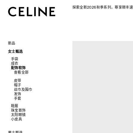
探索全新2026秋季系列，尊享顺丰速
新品
CELINE 2026秋季女士系列
女士甄选
CELINE 2026秋季男士系列
手袋
成衣
查看全部
配饰软饰
查看全部
新品
查看全部
标志印花 TRIOMPHE CANVAS
衬衫及上衣
SOFT TRIOMPHE
卫衣及T恤
皮带
PANIER 草编包
牛仔裤
帽子
迷你手袋
针织衫
丝巾及围巾
NINO
夹克外套
发饰
TRIOMPHE 凯旋门
连衣裙
手套
TRIOMPHE FRAME
裤装
鞋履
LUGGAGE 手袋
半身裙
珠宝首饰
查看全部
TRIO FLAP
大衣及羽绒服
太阳眼镜
查看全部
包挂
泳装及内衣
拖鞋及凉鞋
小皮具
查看全部
皮衣
运动及休闲鞋
耳环
查看全部
牛仔丹宁
乐福鞋
手镯
新品
平底鞋
项链
椭圆形
钱包
男士甄选