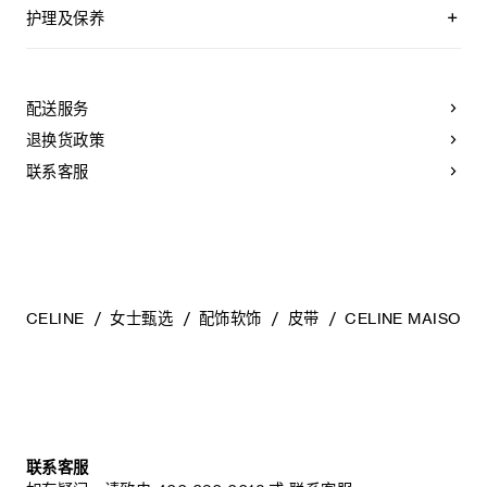
护理及保养
CELINE皮带均选用优质的皮革制作。所选材质均为天然皮革，
且各不相同；任何偶然出现的色调差异、斑点或是纹理均为皮
革的天然特征，不应被视作产品瑕疵。
配送服务
为长期保持皮带美观，请您遵循以下建议：
退换货政策
- 避免接触水、油、香水和化妆品。如果您的皮带不慎接触到
水，应立即以柔软的浅色吸水布轻拭干净。
联系客服
- 请勿将本产品长时间暴露在高温或强光照射之下。
- 请勿将皮带与粗糙或磨蚀性表面摩擦。如果出现轻微划痕，以
柔软的干布轻拭，可减淡轻微的划痕。
- 请将其收纳在防尘袋中。切勿存放于高温、潮湿或不通风的地
方。请勿将本产品存放于塑料袋中。
CELINE
女士甄选
配饰软饰
皮带
CELINE MAISON
联系客服