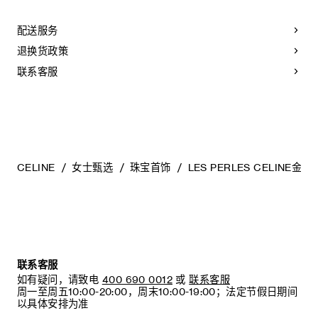
建议您使用软布清洁珠宝。不佩戴时，所有珠宝
都应存放于CELINE保护袋中，以防止碰撞和摩擦。请勿
配送服务
弯折珠宝，尤其是质地坚硬的手镯，以避免氧化。具有
弹簧功能的部件不得接触海水或腐蚀性
退换货政策
化学物质。所有珠宝均不含镍。
联系客服
CELINE
女士甄选
珠宝首饰
LES PERLES CELINE
联系客服
如有疑问，请致电
400 690 0012
或
联系客服
周一至周五10:00-20:00，周末10:00-19:00；法定节假日期间
以具体安排为准