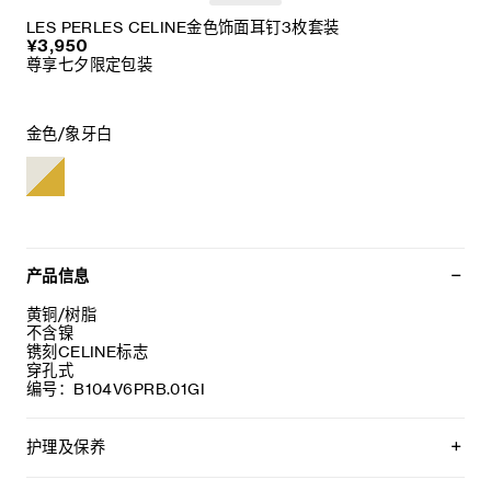
LES PERLES CELINE金色饰面耳钉3枚套装
¥3,950
尊享七夕限定包装
金色/象牙白
产品信息
黄铜/树脂
不含镍
镌刻CELINE标志
穿孔式
编号：B104V6PRB.01GI
护理及保养
CELINE选用经典隽永的材质打造精致高雅的珠宝作品。我们