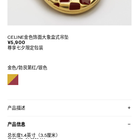
CELINE金色饰面大象盒式吊坠
¥5,900
尊享七夕限定包装
金色/勃艮第红/银色
产品描述
CHARMS, BRACELETS, AND NECKLACES SOLD
SEPARATELY
产品信息
总长度1.4英寸（3.5厘米）