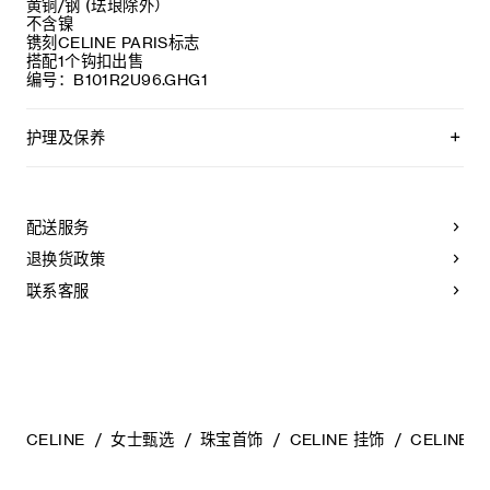
黄铜/钢 (珐琅除外）
不含镍
镌刻CELINE PARIS标志
搭配1个钩扣出售
编号：B101R2U96.GHG1
护理及保养
CELINE选用经典隽永的材质打造精致高雅的珠宝作品。我们
建议您使用软布清洁珠宝。不佩戴时，所有珠宝
都应存放于CELINE保护袋中，以防止碰撞和摩擦。请勿
配送服务
弯折珠宝，尤其是质地坚硬的手镯，以避免氧化。具有
弹簧功能的部件不得接触海水或腐蚀性
退换货政策
化学物质。所有珠宝均不含镍。
联系客服
CELINE
女士甄选
珠宝首饰
CELINE 挂饰
CELIN