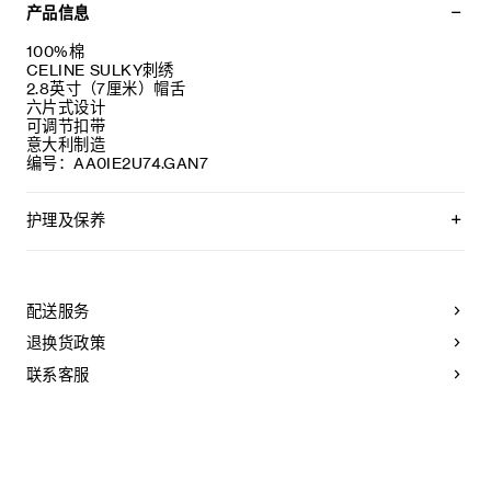
产品信息
100%棉
CELINE SULKY刺绣
2.8英寸（7厘米）帽舌
六片式设计
可调节扣带
意大利制造
编号：AA0IE2U74.GAN7
护理及保养
不可用水清洗。
仅使用不含漂白剂的洗衣产品。
不可用烘干机烘干。
配送服务
不可熨烫。
不可干洗。
退换货政策
联系客服