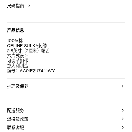
尺码指南
产品信息
100%棉
CELINE SULKY刺绣
2.8英寸（7厘米）帽舌
六片式设计
可调节扣带
意大利制造
编号：AA0IE2U74.11WY
护理及保养
不可用水清洗。
仅使用不含漂白剂的洗衣产品。
不可用烘干机烘干。
配送服务
不可熨烫。
不可干洗。
退换货政策
联系客服