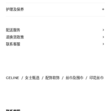
护理及保养
不可用水清洗。
仅使用不含漂白剂的洗衣产品。
不可用烘干机烘干。
配送服务
不可熨烫。
本品可用芳香化合物进行轻柔干洗。
退换货政策
不可用水进行专业清洗。
联系客服
CELINE
女士甄选
配饰软饰
丝巾及围巾
印花丝巾