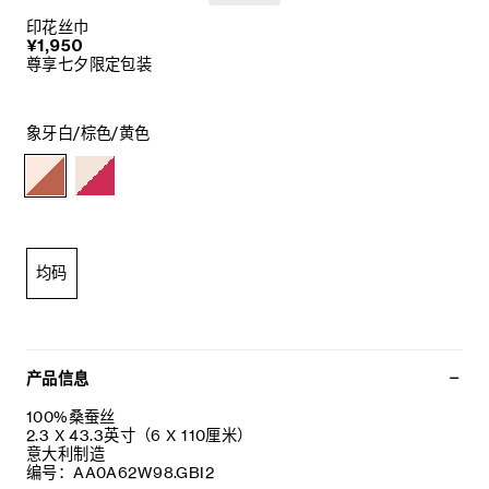
印花丝巾
¥1,950
尊享七夕限定包装
象牙白/棕色/黄色
均码
产品信息
100%桑蚕丝
2.3 X 43.3英寸（6 X 110厘米）
意大利制造
编号：AA0A62W98.GBI2