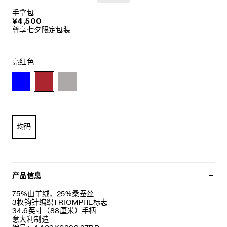
手拿包
¥4,500
尊享七夕限定包装
亮红色
均码
产品信息
75%山羊绒，25%桑蚕丝
3枚钩针编织TRIOMPHE标志
34.6英寸（88厘米）手柄
意大利制造