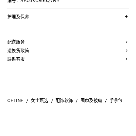
编号：AA09K0899.27BR
护理及保养
不可用水清洗。
仅使用不含漂白剂的洗衣产品。
不可用烘干机烘干。
配送服务
最高熨烫温度：110°C / 230°F
不可使用蒸汽。
退换货政策
本品可用芳香化合物进行轻柔干洗。
联系客服
CELINE
女士甄选
配饰软饰
围巾及披肩
手拿包