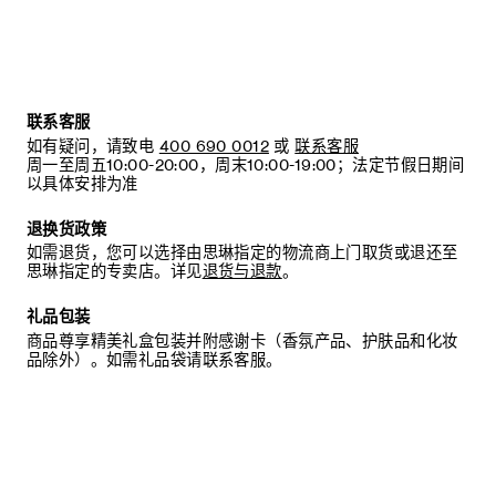
原产国：法国
生产批号：见包装
限期使用日期：见包装
成分：水、聚山梨醇酯-20、甘油、癸基葡糖苷、椰油酰谷氨酸
联系客服
二钠、（日用）香精、椰油酰胺丙基甜菜碱、鲸蜡硬脂醇聚
如有疑问，请致电
400 690 0012
或
联系客服
醚-60 肉豆蔻基甘醇、椰油酰两性基乙酸钠、柠檬酸、椰油酰
周一至周五10:00-20:00，周末10:00-19:00；法定节假日期间
谷氨酸钠、氯化钠、1,2-己二醇、辛甘醇、氯苯甘醚、苯甲酸
以具体安排为准
钠。
其他微量成分：甘醇酸钠、丁羟甲苯。
退换货政策
如需退货，您可以选择由思琳指定的物流商上门取货或退还至
本列表可能会随着时间有所演变。使用本产品之前，请先参阅
思琳指定的专卖店。详见
退货与退款
。
包装上的成分表，以确保这些成分均适合您个人使用。
礼品包装
使用方法：可每日用于手部及身体肌肤。取少量本品与水混
商品尊享精美礼盒包装并附感谢卡（香氛产品、护肤品和化妆
合，形成轻盈而细腻的泡沫。
品除外）。如需礼品袋请联系客服。
注意：若不慎入眼，请立即用水冲洗。使用后清洗肌肤。本品
含龙涎醇、Α-异甲基紫罗兰酮、蒎烯、树苔（EVERNIA
FURFURACEA）提取物、苧烯、Β-石竹烯、香豆素。
这款清洁凝露能温和清洁，并为肌肤带来芳香。
货号：6PS3R09L5.01BC