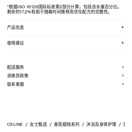
*根据ISO 16128国际标准第2部分计算，包括含水量百分比。
剩余的17.2%有助于随着时间推移而优化配方的完整性。
产品信息
思琳不羁手部身体清洁凝露
使用建议
备案人：CELINE
可每日用于手部及身体肌肤。取少量本品与水混合，形成轻盈
备案人地址：16, RUE VIVIENNE, 75002 PARIS, FRANCE
而细腻的泡沫。
配送服务
境内责任人：思琳商贸（上海）有限公司
若不慎入眼，请立即用水冲洗。使用后清洗肌肤。
退换货政策
境内责任人地址：上海市静安区南京西路1266号恒隆广场66层
6601、6602、6603、6604、6605、6606、6608、6609
联系客服
室
生产企业：BEAUTY PACKAGING SERVICES 60
生产企业地址：100 RUE LOUIS BLANC 60160
MONTATAIRE FRANCE
产品执行的标准编号：国妆网备进字（沪）2025004041
CELINE
女士甄选
香氛蜡烛系列
沐浴及身体护理
思琳