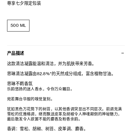
尊享七夕限定包装
500 ML
产品描述
这款清洁凝露能温和清洁，并为肌肤带来芳香。
思琳清洁凝露由82.8%*的天然成分组成，富含植物甘油。
思琳不羁香氛
乐韵悠扬的迷人香水，令你万众瞩目。
宛若舞台华服的嗅觉复刻。
犹如黑色万花筒下的树苔，以其他香调突显出不同层次。前调充满
雪松的优雅格调，继而飘送皮革及胡椒令人神魂颠倒的神秘魅力，
最后散发令人欲罢不能的麝香及粉香余韵。
香调：雪松、胡椒、树苔、皮革调、麝香。