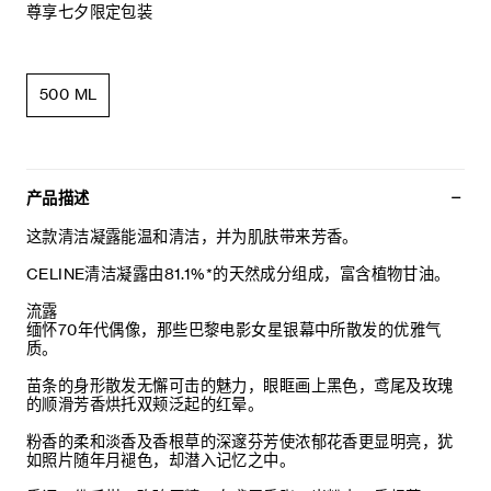
尊享七夕限定包装
500 ML
产品描述
这款清洁凝露能温和清洁，并为肌肤带来芳香。
CELINE清洁凝露由81.1%*的天然成分组成，富含植物甘油。
流露
缅怀70年代偶像，那些巴黎电影女星银幕中所散发的优雅气
质。
苗条的身形散发无懈可击的魅力，眼眶画上黑色，鸢尾及玫瑰
的顺滑芳香烘托双颊泛起的红晕。
粉香的柔和淡香及香根草的深邃芬芳使浓郁花香更显明亮，犹
如照片随年月褪色，却潜入记忆之中。