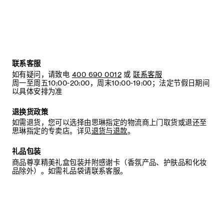
原产国：法国
生产批号：见包装
限期使用日期：见包装
成分：水、聚山梨醇酯-20、甘油、癸基葡糖苷、鲸蜡硬脂醇聚
联系客服
醚-60 肉豆蔻基甘露醇、椰油酰谷氨酸二钠、（日用）香精、
如有疑问，请致电
400 690 0012
或
联系客服
椰油酰胺丙基甜菜碱、椰油酰两性基乙酸钠、柠檬酸、椰油酰
周一至周五10:00-20:00，周末10:00-19:00；法定节假日期间
谷氨酸钠、氯化钠、1,2-己二醇、辛甘醇、氯苯甘醚、苯甲酸
以具体安排为准
钠。
其他微量成分：甘醇酸钠。
退换货政策
如需退货，您可以选择由思琳指定的物流商上门取货或退还至
本列表可能会随着时间有所演变。使用本产品之前，请先参阅
思琳指定的专卖店。详见
退货与退款
。
包装上的成分表，以确保这些成分均适合您个人使用。
礼品包装
使用方法：可每日用于手部及身体肌肤。取少量本品与水混
商品尊享精美礼盒包装并附感谢卡（香氛产品、护肤品和化妆
合，形成轻盈而细腻的泡沫。
品除外）。如需礼品袋请联系客服。
注意：若不慎入眼，请立即用水冲洗。使用后清洗肌肤。
本品含龙涎醇、乙酸香叶酯、羟基香茅醇、香茅醇、香柠檬
（CITRUS AURANTIUM BERGAMIA）果皮油、芳樟醇、香
叶天竺葵（PELARGONIUM GRAVEOLENS）油、苧烯、乙
酸芳樟酯、香豆素、香叶醇。