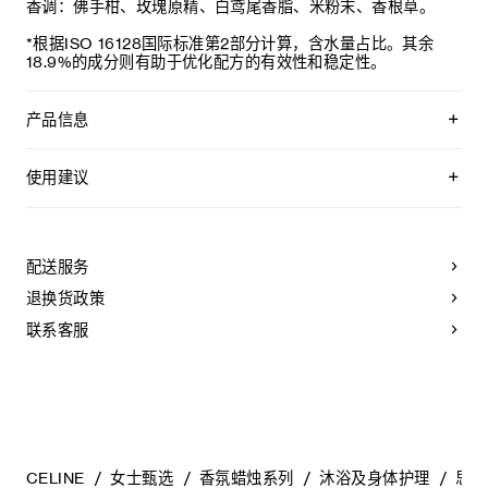
香调：佛手柑、玫瑰原精、白鸢尾香脂、米粉末、香根草。
*根据ISO 16128国际标准第2部分计算，含水量占比。其余
18.9%的成分则有助于优化配方的有效性和稳定性。
产品信息
思琳流露手部身体清洁凝露
使用建议
备案人：CELINE
可每日用于手部及身体肌肤。取少量本品与水混合，形成轻盈
备案人地址：16, RUE VIVIENNE, 75002 PARIS, FRANCE
而细腻的泡沫。
配送服务
境内责任人：思琳商贸（上海）有限公司
若不慎入眼，请立即用水冲洗。使用后清洗肌肤。
退换货政策
境内责任人地址：上海市静安区南京西路1266号恒隆广场66层
6601、6602、6603、6604、6605、6606、6608、6609
联系客服
室
生产企业：BEAUTY PACKAGING SERVICES 60
生产企业地址：100 RUE LOUIS BLANC 60160
MONTATAIRE FRANCE
产品执行的标准编号：国妆网备进字（沪）2025004039
CELINE
女士甄选
香氛蜡烛系列
沐浴及身体护理
思琳