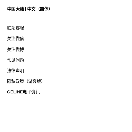
中国大陆 | 中文（简体）
这款清洁凝露能温和清洁，并为肌肤带来芳香。
货号：6PS3R03L5.01BC
联系客服
净含量：500ML
关注微信
关注微博
常见问题
法律声明
隐私政策（游客版）
CELINE电子资讯
沪ICP备17044496号