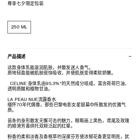
尊享七夕限定包装
250 ML
产品描述
这款身体乳能滋润肌肤，并散发迷人香气。
质地轻盈能被肌肤很快吸收，并使肌肤变得柔软娇嫩。
CELINE 身体乳由95.3%*的天然成分组成，富含荷荷巴油、
透明质酸和植物甘油。
LA PEAU NUE流露香水
缅怀70年代偶像，那些巴黎电影女星银幕中所散发的优雅气
质。
苗条的身形散发无懈可击的魅力，眼眶画上黑色，鸢尾及玫瑰
的顺滑芳香烘托双颊泛起的红晕。
粉香的柔和淡香及香根草的深邃芬芳使浓郁花香更显明亮，犹