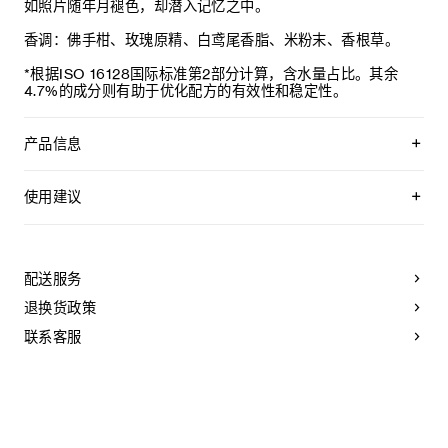
如照片随年月褪色，却潜入记忆之中。
香调：佛手柑、玫瑰原精、白鸢尾香脂、米粉末、香根草。
*根据ISO 16128国际标准第2部分计算，含水量占比。其余
4.7%的成分则有助于优化配方的有效性和稳定性。
产品信息
产品名称：思琳流露身体乳
使用建议
备案人：CELINE
涂抹在清洁后干燥的身体肌肤上。轻轻按摩至完全吸收。
备案人地址：16, RUE VIVIENNE, 75002 PARIS, FRANCE
配送服务
境内责任人：思琳商贸（上海）有限公司
退换货政策
境内责任人地址：上海市静安区南京西路1266号恒隆广场66层
6601、6602、6603、6604、6605、6606、6608、6609
联系客服
室
生产企业：BEAUTY PACKAGING SERVICES 60
生产企业地址：100 RUE LOUIS BLANC 60160
MONTATAIRE FRANCE