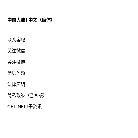
该身体乳能滋润肌肤，并散发迷人香气。质地轻盈，能被肌肤
很快吸收，并使肌肤变得柔软娇嫩。
中国大陆 | 中文（简体）
货号：6PL1P03G5.01BC
净含量：250ML
联系客服
关注微信
关注微博
常见问题
法律声明
隐私政策（游客版）
CELINE电子资讯