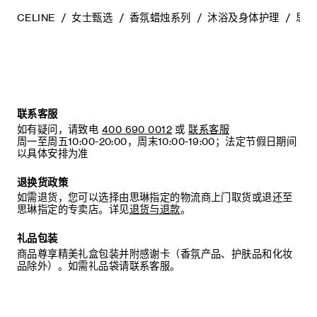
产品执行的标准编号：国妆网备进字（沪）2025003488
CELINE
女士甄选
香氛蜡烛系列
沐浴及身体护理
思琳
原产国：法国
生产批号：见包装
限期使用日期：见包装
成分：水、甘油、椰油醇-辛酸酯/癸酸酯、（日用）香精、1,2-
联系客服
戊二醇、月桂醇月桂酸酯、花生醇、季戊四醇二硬脂酸酯、霍
如有疑问，请致电
400 690 0012
或
联系客服
霍巴（SIMMONDSIA CHINENSIS）籽油、小核菌
周一至周五10:00-20:00，周末10:00-19:00；法定节假日期间
（SCLEROTIUM ROLFSSII）胶、山嵛醇、花生醇葡糖苷、
以具体安排为准
氯苯甘醚、生育酚乙酸酯、苯甲酸钠。
其他微量成分：透明质酸钠、十八烷醇二-叔丁基-4-羟基氢化
退换货政策
肉桂酸酯、硬脂酰谷氨酸钠、柠檬酸、生育酚（维生素E）。
如需退货，您可以选择由思琳指定的物流商上门取货或退还至
思琳指定的专卖店。详见
退货与退款
。
本列表可能会随着时间有所演变。使用本产品之前，请先参阅
包装上的成分表，以确保这些成分均适合您个人使用。
礼品包装
商品尊享精美礼盒包装并附感谢卡（香氛产品、护肤品和化妆
使用方法：涂抹在清洁后干燥的身体肌肤上。轻轻按摩至完全
品除外）。如需礼品袋请联系客服。
吸收。
注意：本品含Α-异甲基紫罗兰酮、肉桂醇、香茅醇、香豆素、
香叶醇、羟基香茅醛、苧烯、芳樟醇。