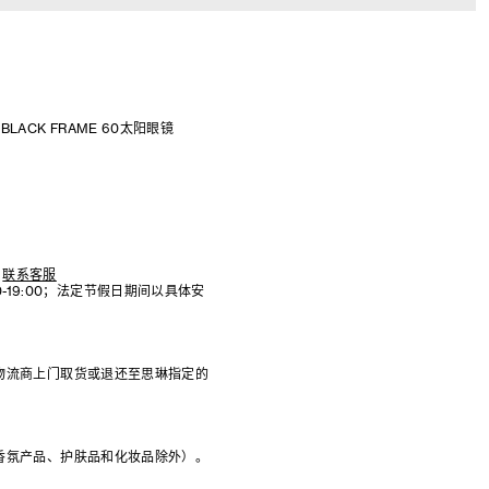
BLACK FRAME 60太阳眼镜
联系客服
:00-19:00；法定节假日期间以具体安
物流商上门取货或退还至思琳指定的
香氛产品、护肤品和化妆品除外）。