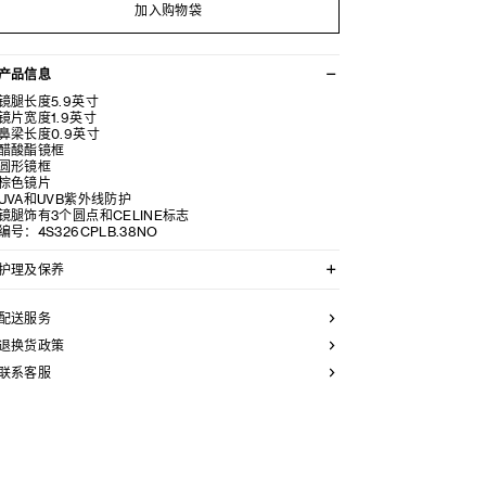
加入购物袋
产品信息
镜腿长度5.9英寸
镜片宽度1.9英寸
鼻梁长度0.9英寸
醋酸酯镜框
圆形镜框
棕色镜片
UVA和UVB紫外线防护
镜腿饰有3个圆点和CELINE标志
编号：4S326CPLB.38NO
护理及保养
CELINE精选优质材质，为您精心制作太阳眼镜。为保持
其美观耐用，请遵从以下保养建议: -请使用湿布和温和肥
配送服务
皂水清洁太阳眼镜，然后以干净柔软的布擦干。 - 请勿使
用溶剂（例如酒精、丙酮等）或刺激性清洁剂，以免损害
退换货政策
产品。 - 将太阳眼镜放置于眼镜盒内，并保存于-10°C至
联系客服
+35°C的干爽环境中。