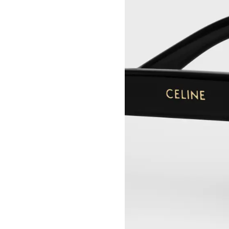
MEL KENDRICK
CELINE 宁波
SHAWN KURUNERU
CELINE 上海恒隆广场
ARTUR LESCHER
CELINE 武汉恒隆精品店
ANNE LIBBY
CELINE KYOTO DAIMARU
MARIE LUND
CELINE 东京
DAVID NASH
CELINE TOKYO GINZA
NIKA NEELOVA
CELINE YOKOHAMA SOGO
VIRGINIA OVERTON
CELINE 曼谷
马秋莎
CELINE 吉隆坡
FAY RAY
CELINE 新加坡
CAMILLA REYMAN
CELINE 墨尔本
EM ROONEY
LEUNORA SALIHU
SØREN SEJR
DAVINA SEMO
FLEMISH SCHOOL
OSCAR TUAZON
胡曉媛