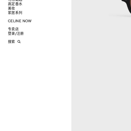
耳环
圆形
卡包
高定香水
为她甄选礼物
CELINE挂饰
飞行员形
零钱包
美妆
为他甄选礼物
高定香水
面罩式
电子产品配饰
家居系列
香水配件
缎光唇膏
润唇膏
旅行
CELINE NOW
美妆配件
蜡烛与配件
甄选专题
沐浴及身体护理
生活艺术
专卖店
时装秀
INFINITE POSSIBILITIES
文具
登录
/
注册
CELINE 艺术项目
MEN'S AUTOMNE/HIVER 2026
2027春夏男装秀
CELINE 精品店建筑
AUTOMNE 2026
2026冬季时装秀
DAVID ADAMO
搜索
ÉTÉ CELINE
2026夏季时装秀
CHARLES ARNOLDI
CELINE 巴黎 DUPHOT
ÉTÉ 2026
2026春季时装秀
JAMES BALMFORTH
CELINE 巴黎 FRANÇOIS 1ER
LEILAH BABIRYE
CELINE 巴黎 GRENELLE
KATINKA BOCK
CELINE 巴黎 蒙田大道
PALOMA BOSQUÊ
CELINE 巴黎 HAUTE
ELAINE CAMERON-WEIR
PARMURERIE
JOSE DAVILA
CELINE 伦敦 邦德街
GEORGIA DICKIE
CELINE 伦敦 103 MOUNT
ASGER DYBVAD LARSEN
STREET
ROCHELLE FEINSTEIN
CELINE 马德里
KIRA FREIJE
CELINE MILAN SANTO
LUISA GARDINI
SPIRITO
PAUL GEES
CELINE 洛杉矶 RODEO
INDRIKIS GELZIS
CELINE 纽约 麦迪逊
LUKAS GERONIMAS
CELINE 纽约 SOHO
ROCHELLE GOLDBERG
CELINE DOHA VENDOME
CHARLES HARLAN
CELINE 北京
DANIEL JENSEN
CELINE BEJING SKP
DAVID JEREMIAH
CELINE 成都太古里精品店
RINDON JOHNSON
CELINE 大连恒隆广场
A KASSEN
CELINE 澳门