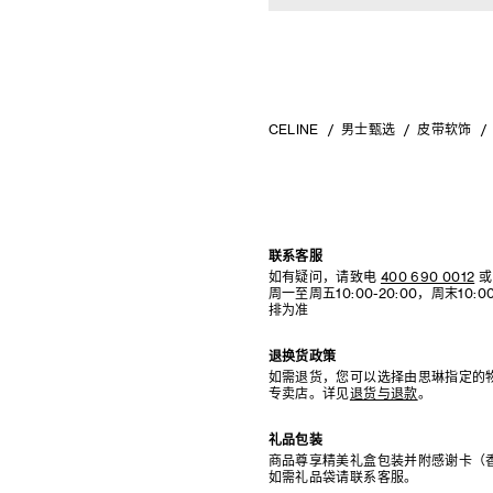
CELINE
男士甄选
皮带软饰
联系客服
如有疑问，请致电
400 690 0012
或
周一至周五10:00-20:00，周末10
排为准
退换货政策
如需退货，您可以选择由思琳指定的
专卖店。详见
退货与退款
。
礼品包装
商品尊享精美礼盒包装并附感谢卡（
如需礼品袋请联系客服。