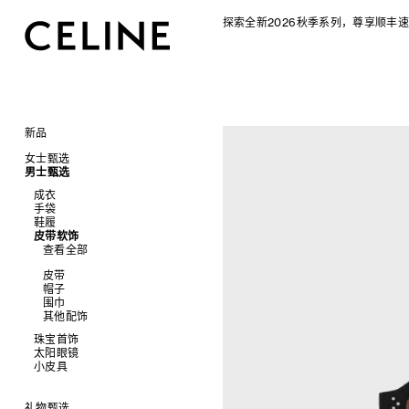
探索全新2026秋季系列，尊享顺丰速
新品
CELINE 2026秋季女士系列
女士甄选
CELINE 2026秋季男士系列
男士甄选
手袋
成衣
查看全部
成衣
配饰软饰
查看全部
手袋
查看全部
新品
鞋履
查看全部
鞋履
查看全部
标志印花 TRIOMPHE CANVAS
衬衫及上衣
珠宝首饰
查看全部
衬衫
皮带软饰
查看全部
SOFT TRIOMPHE
卫衣及T恤
皮带
太阳眼镜
查看全部
T恤及上衣
托特包
查看全部
PANIER 草编包
牛仔裤
帽子
拖鞋及凉鞋
小皮具
查看全部
卫衣
斜挎包
运动鞋
迷你手袋
针织衫
丝巾及围巾
运动及休闲鞋
耳环
查看全部
针织及POLO衫
商务及旅行手袋
乐福鞋及皮鞋
皮带
NINO
夹克外套
发饰
乐福鞋
手镯
新品
牛仔丹宁
双肩包
系带鞋
帽子
TRIOMPHE 凯旋门
连衣裙
手套
平底鞋
项链
椭圆形
钱包
裤装
迷你手袋
靴子
围巾
TRIOMPHE FRAME
裤装
高跟鞋
戒指
圆形
卡包
西装
TRIOMPHE CANVAS 标志印花
拖鞋及凉鞋
其他配饰
LUGGAGE 手袋
半身裙
靴子
高级珠宝
长方形
零钱包
大衣及羽绒服
LUGGAGE手袋
TRIO FLAP
大衣及羽绒服
CELINE 挂饰
猫眼形
手拿包
珠宝首饰
夹克外套
TAKE AWAY
包挂
泳装及内衣
面罩式
链条钱包
太阳眼镜
查看全部
皮衣
PADDED手袋
皮衣
几何形
小皮具
查看全部
牛仔丹宁
飞行员形
手镯
查看全部
项链
新品
戒指
长方形
钱包
礼物甄选