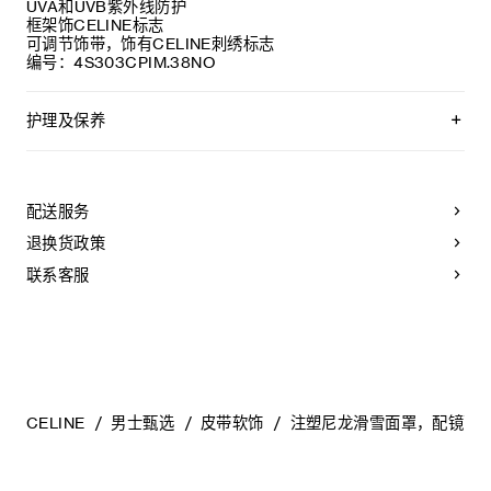
UVA和UVB紫外线防护
框架饰CELINE标志
可调节饰带，饰有CELINE刺绣标志
编号：4S303CPIM.38NO
护理及保养
CELINE精选优质材质，为您精心制作太阳眼镜。为保持其美观
耐用，请遵从以下保养建议:
配送服务
-请使用湿布和温和肥皂水清洁太阳眼镜，然后以干净柔软的布
擦干。
退换货政策
- 请勿使用溶剂（例如酒精、丙酮等）或刺激性清洁剂，以免损
害产品。
联系客服
- 将太阳眼镜放置于眼镜盒内，并保存于-10°C至+35°C的干爽
环境中。
- 镜片如有损坏（例如刮花等），请及时更换。必须使用原装配
件和零件。
CELINE
男士甄选
皮带软饰
注塑尼龙滑雪面罩，配镜面