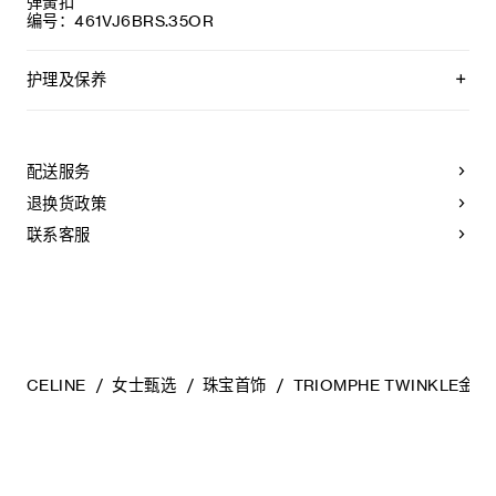
弹簧扣
编号：461VJ6BRS.35OR
护理及保养
CELINE选用经典隽永的材质打造精致高雅的珠宝作品。我们
建议您使用软布清洁珠宝。不佩戴时，所有珠宝
都应存放于CELINE保护袋中，以防止碰撞和摩擦。请勿
配送服务
弯折珠宝，尤其是质地坚硬的手镯，以避免氧化。具有
弹簧功能的部件不得接触海水或腐蚀性
退换货政策
化学物质。所有珠宝均不含镍。
联系客服
CELINE
女士甄选
珠宝首饰
TRIOMPHE TWINKLE金