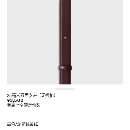
25毫米双面皮带（无搭扣）
¥3,500
尊享七夕限定包装
黑色/深勃艮第红