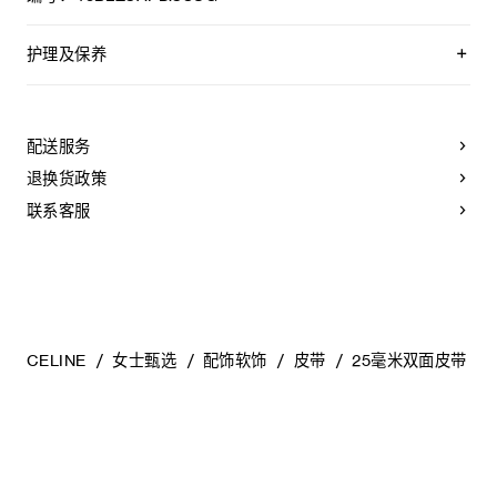
护理及保养
您的CELINE腰带采用珍贵奢华皮革精制而成。
所选材质均为天然皮革，且各不相同；任何偶然出现的色调差
异、斑点或是纹理均为皮革的天然特征，不应被视为瑕疵。
配送服务
为了确保您的腰带历久弥新，我们建议您：
退换货政策
- 避免接触水、油脂、香水和化妆品。如果您的腰带不慎接触到
联系客服
水，应立即以柔软的浅色吸水布轻拭干净。
- 避免过度暴露于高温和强光下。
- 请勿将腰带与粗糙或磨蚀性表面摩擦。以柔软的干布轻拭，可
减淡轻微的划痕。
- 收纳于毛毡防尘袋中存放。切勿存放于高温、潮湿或不通风的
地方。切勿存放于塑料袋内。
CELINE
女士甄选
配饰软饰
皮带
25毫米双面皮带（