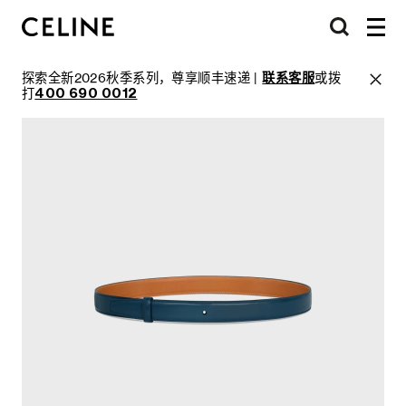
探索全新2026秋季系列，尊享顺丰速递 |
联系客服
或拨
打
400 690 0012