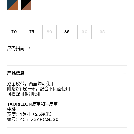
70
75
80
85
90
95
尺码指南
产品信息
双面皮带，两面均可使用
附赠2个皮革环，配合不同面使用
可搭配可拆卸搭扣
TAURILLON皮革和牛皮革
中腰
宽度：1英寸（2.5厘米）
编号：45BLZ3APC.GJS0