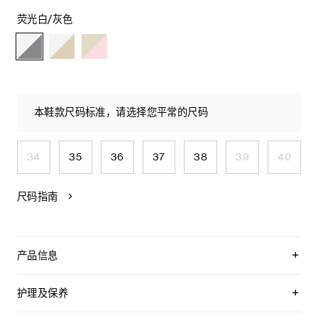
荧光白/灰色
本鞋款尺码标准，请选择您平常的尺码
34
35
36
37
38
39
40
尺码指南
产品信息
牛皮革/牛剖层革
100%织物衬里
护理及保养
鞋外侧饰有TRIOMPHE贴饰
鞋侧饰有橡胶CELINE压花
CELINE为您的鞋履精选优质皮革。这些皮革材质十分特别：色