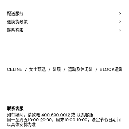
鞋后帮和鞋舌印有CELINE标志
调差异、细小斑点和纹理均为天然特征，不应被视为瑕疵。金
外底下方压印CELINE镜像标志
属部件的品质经过精心筛选，随着时间的推移会形成古铜光
配送服务
系带鞋
泽。为了让您的鞋履历久弥新，我们建议您遵循以下保养方
织物内底，内部泡棉材质确保舒适脚感
法：
退换货政策
橡胶坡跟外底
意大利制造
- 避免接触水、油、香水和化妆品。如果鞋子不慎沾湿，请使用
联系客服
编号：366475322C.01DQ
浅色软布将液体擦干。
- 避免长时间暴露于高温和强光源。轻轻擦拭可以减少某些皮革
上的划痕。
- 如果鞋跟或鞋底磨损，请咨询能够更换新鞋跟或安装薄橡胶鞋
底的专业人士。
清洁鞋子时，请使用干净的软布小心擦拭：软布干燥时可用于
擦拭皮革，微湿时可擦拭织物面料。
CELINE
女士甄选
鞋履
运动及休闲鞋
BLOCK运动鞋
当不需要穿着时，我们建议将鞋子存放于鞋盒内的独立收纳袋
中。
联系客服
如有疑问，请致电
400 690 0012
或
联系客服
周一至周五10:00-20:00，周末10:00-19:00；法定节假日期间
以具体安排为准