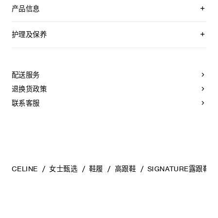
产品信息
100%羊皮革
100%羊皮革衬里
护理及保养
2英寸（50毫米）鞋跟
皮革包覆鞋跟
CELINE为您的鞋履精选优质皮革。这些皮革材质十分特别：色
尖形鞋头
调差异、细小斑点和纹理均为天然特征，不应被视为瑕疵。金
鞋面饰有金箔“CELINE TRIOMPHE PARIS”字样
属部件的品质经过精心筛选，随着时间的推移会形成古铜光
配送服务
可调节搭扣
泽。为了让您的鞋履历久弥新，我们建议您遵循以下保养方
皮革内底
法：
退换货政策
皮革外底
意大利制造
- 避免接触水、油、香水和化妆品。如果鞋子不慎沾湿，请使用
联系客服
编号：366415268D.GKA6
浅色软布将液体擦干。
- 避免长时间暴露于高温和强光源。轻轻擦拭可以减少某些皮革
上的划痕。
- 如果鞋跟或鞋底磨损，请咨询能够更换新鞋跟或安装薄橡胶鞋
底的专业人士。
清洁鞋子时，请使用干净的软布小心擦拭：软布干燥时可用于
擦拭皮革，微湿时可擦拭织物面料。
CELINE
女士甄选
鞋履
高跟鞋
SIGNATURE露跟鞋
当不需要穿着时，我们建议将鞋子存放于鞋盒内的独立收纳袋
中。