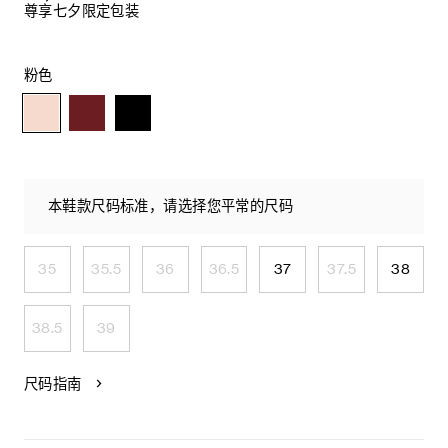
尊享七夕限定包装
粉色
本鞋款尺码标准，请选择您平常的尺码
35
35.5
36
36.5
37
37.5
38
38.5
39
尺码指南