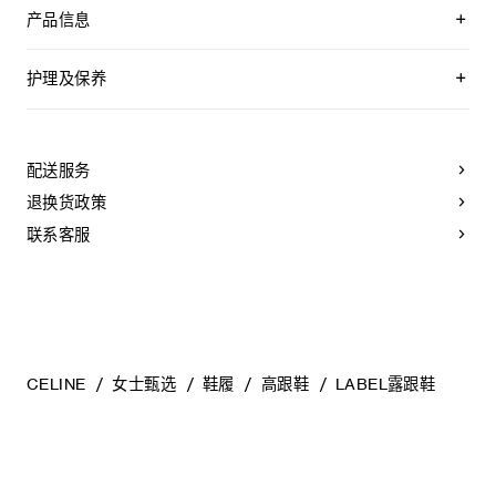
产品信息
100%羊皮革衬里
2英寸（50毫米）鞋跟
护理及保养
皮革包覆鞋跟
尖形鞋头
CELINE为您的鞋履精选优质皮革。这些皮革材质别具一格：色
鞋面饰有金箔“CELINE TRIOMPHE PARIS”字样
调差异、细小斑点和纹理均为天然特征，不应被视为瑕疵。金
可调节搭扣
属部件的品质经过精心筛选，随着时间的推移会形成古铜光
配送服务
皮革内底
泽。为了让您的鞋履历久弥新，我们建议您遵循以下保养方
皮革外底
法：
退换货政策
意大利制造
编号：366415268D.38NO
- 避免接触水、油脂、香水和化妆品。如果鞋子不慎沾湿，请使
联系客服
用浅色软布将液体擦干。
- 避免长时间暴露于高温和强光源。轻轻擦拭可以减少某些皮革
上的划痕。
- 如果鞋跟或鞋底磨损，请咨询能够更换新鞋跟或安装薄橡胶鞋
底的专业人士。
清洁鞋子时，请使用干净的软布小心擦拭：软布干燥时可用于
擦拭皮革，微湿时可擦拭织物面料。
CELINE
女士甄选
鞋履
高跟鞋
LABEL露跟鞋
当不需要穿着时，我们建议将鞋子存放于鞋盒内的独立收纳袋
中。