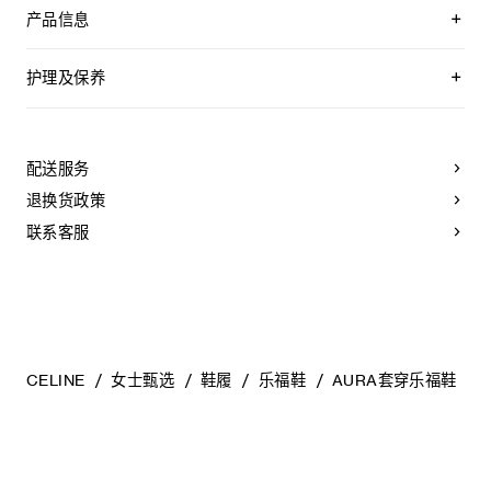
产品信息
100%羊皮革
100%羊皮革衬里
护理及保养
0.4英寸（10毫米）鞋跟
层叠皮革鞋跟
CELINE为您的鞋履精选优质皮革。这些皮革材质别具一格：色
杏仁形鞋头
调差异、细小斑点和纹理均为天然特征，不应被视为瑕疵。金
鞋头盖饰有金色TRIOMPHE别针
属部件的品质经过精心筛选，随着时间的推移会形成古铜光
配送服务
便鞋
泽。为了让您的鞋履历久弥新，我们建议您遵循以下保养方
皮革内底
法：
退换货政策
皮革外底
意大利制造
- 避免接触水、油脂、香水和化妆品。如果鞋子不慎沾湿，请使
联系客服
编号：365675308C.02WN
用浅色软布将液体擦干。
- 避免长时间暴露于高温和强光源。轻轻擦拭可以减少某些皮革
上的划痕。
- 如果鞋跟或鞋底磨损，请咨询能够更换新鞋跟或安装薄橡胶鞋
底的专业人士。
清洁鞋子时，请使用干净的软布小心擦拭：软布干燥时可用于
擦拭皮革，微湿时可擦拭织物面料。
CELINE
女士甄选
鞋履
乐福鞋
AURA套穿乐福鞋
当不需要穿着时，我们建议将鞋子存放于鞋盒内的独立收纳袋
中。