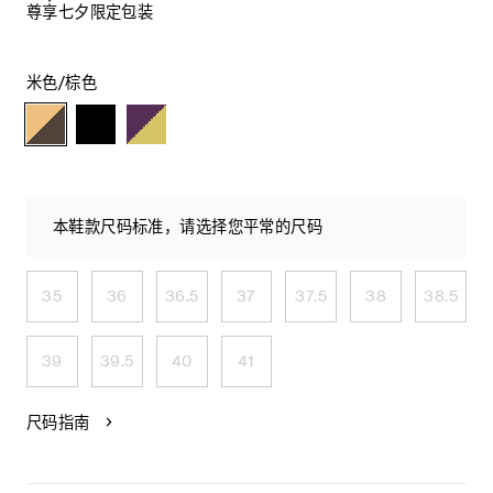
尊享七夕限定包装
米色/棕色
本鞋款尺码标准，请选择您平常的尺码
35
36
36.5
37
37.5
38
38.5
39
39.5
40
41
尺码指南