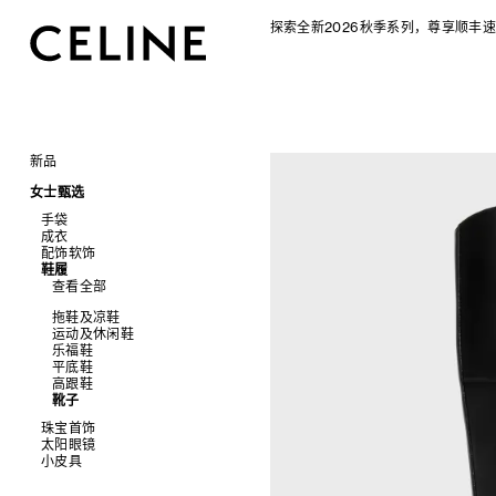
探索全新2026秋季系列，尊享顺丰速
新品
CELINE 2026秋季女士系列
女士甄选
CELINE 2026秋季男士系列
手袋
成衣
查看全部
配饰软饰
查看全部
新品
鞋履
查看全部
标志印花 TRIOMPHE CANVAS
衬衫及上衣
查看全部
SOFT TRIOMPHE
卫衣及T恤
皮带
PANIER 草编包
牛仔裤
帽子
拖鞋及凉鞋
迷你手袋
针织衫
丝巾及围巾
运动及休闲鞋
NINO
夹克外套
发饰
乐福鞋
TRIOMPHE 凯旋门
连衣裙
手套
平底鞋
TRIOMPHE FRAME
裤装
高跟鞋
LUGGAGE 手袋
半身裙
靴子
TRIO FLAP
大衣及羽绒服
珠宝首饰
包挂
泳装及内衣
太阳眼镜
查看全部
皮衣
小皮具
查看全部
牛仔丹宁
耳环
查看全部
手镯
新品