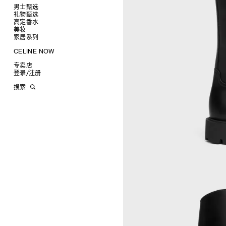
项链
椭圆形
钱包
男士甄选
戒指
圆形
卡包
礼物甄选
成衣
高级珠宝
长方形
零钱包
高定香水
手袋
为她甄选礼物
查看全部
CELINE 挂饰
猫眼形
手拿包
美妆
鞋履
为他甄选礼物
高定香水
查看全部
面罩式
链条钱包
衬衫
家居系列
皮带软饰
香水配件
缎光唇膏
查看全部
几何形
T恤及上衣
托特包
珠宝首饰
润唇膏
旅行
查看全部
CELINE NOW
飞行员形
卫衣
斜挎包
运动鞋
太阳眼镜
美妆配件
蜡烛与配件
查看全部
甄选专题
针织及POLO衫
商务及旅行手袋
乐福鞋及皮鞋
皮带
小皮具
沐浴及身体护理
生活艺术
查看全部
专卖店
时装秀
牛仔丹宁
双肩包
系带鞋
帽子
手镯
INFINITE POSSIBILITIES
文具
查看全部
登录
/
注册
CELINE 艺术项目
裤装
迷你手袋
靴子
围巾
项链
新品
MEN'S AUTOMNE/HIVER 2026
2027春夏男装秀
CELINE 精品店建筑
西装
TRIOMPHE CANVAS 标志印花
拖鞋及凉鞋
其他配饰
戒指
长方形
钱包
AUTOMNE 2026
2026冬季时装秀
DAVID ADAMO
搜索
大衣及羽绒服
LUGGAGE手袋
耳环
圆形
卡包
ÉTÉ CELINE
2026夏季时装秀
CHARLES ARNOLDI
CELINE 巴黎 DUPHOT
夹克外套
TAKE AWAY
CELINE挂饰
飞行员形
零钱包
ÉTÉ 2026
2026春季时装秀
JAMES BALMFORTH
CELINE 巴黎 FRANÇOIS 1ER
皮衣
PADDED手袋
面罩式
电子产品配饰
LEILAH BABIRYE
CELINE 巴黎 GRENELLE
KATINKA BOCK
CELINE 巴黎 蒙田大道
PALOMA BOSQUÊ
CELINE 巴黎 HAUTE
ELAINE CAMERON-WEIR
PARMURERIE
JOSE DAVILA
CELINE 伦敦 邦德街
GEORGIA DICKIE
CELINE 伦敦 103 MOUNT
ASGER DYBVAD LARSEN
STREET
ROCHELLE FEINSTEIN
CELINE 马德里
KIRA FREIJE
CELINE MILAN SANTO
LUISA GARDINI
SPIRITO
PAUL GEES
CELINE 洛杉矶 RODEO
INDRIKIS GELZIS
CELINE 纽约 麦迪逊
LUKAS GERONIMAS
CELINE 纽约 SOHO
ROCHELLE GOLDBERG
CELINE DOHA VENDOME
CHARLES HARLAN
CELINE 北京
DANIEL JENSEN
CELINE BEJING SKP
DAVID JEREMIAH
CELINE 成都太古里精品店