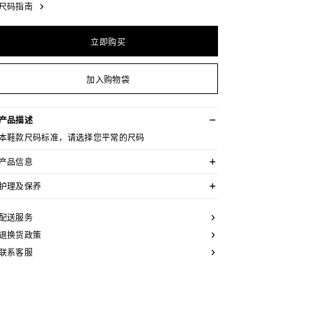
尺码指南
立即购买
加入购物袋
产品描述
本鞋款尺码标准，请选择您平常的尺码
产品信息
牛皮革
护理及保养
圆形鞋头
“CELINE TRIOMPHE PARIS”金色压花标志
CELINE为您的鞋履精选优质皮革。这些皮革材质别具一
鞋后帮凹印CELINE标志
格：色调差异、细小斑点和纹理均为天然特征，不应被视
配送服务
便鞋
为瑕疵。金属部件的品质经过精心筛选，随着时间的推移
皮革内底
会形成古铜光泽。为了让您的鞋履历久弥新，我们建议您
退换货政策
橡胶外底
遵循以下保养方法：
意大利制造
联系客服
编号：365103554C.38NO
- 避免接触水、油脂、香水和化妆品。如果鞋子不慎沾
湿，请使用浅色软布将液体擦干。
- 避免长时间暴露于高温和强光源。轻轻擦拭可以减少某
些皮革上的划痕。
- 如果鞋跟或鞋底磨损，请咨询能够更换新鞋跟或安装薄