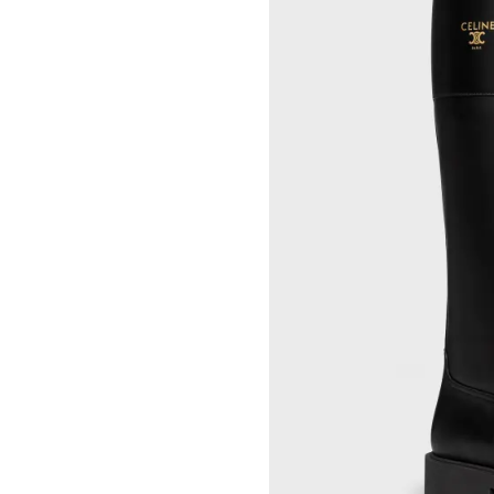
RINDON JOHNSON
CELINE 大连恒隆广场
A KASSEN
CELINE 澳门
MEL KENDRICK
CELINE 宁波
SHAWN KURUNERU
CELINE 上海恒隆广场
ARTUR LESCHER
CELINE 武汉恒隆精品店
ANNE LIBBY
CELINE KYOTO DAIMARU
MARIE LUND
CELINE 东京
DAVID NASH
CELINE TOKYO GINZA
NIKA NEELOVA
CELINE YOKOHAMA SOGO
VIRGINIA OVERTON
CELINE 曼谷
马秋莎
CELINE 吉隆坡
FAY RAY
CELINE 新加坡
CAMILLA REYMAN
CELINE 墨尔本
EM ROONEY
LEUNORA SALIHU
SØREN SEJR
DAVINA SEMO
FLEMISH SCHOOL
OSCAR TUAZON
胡曉媛