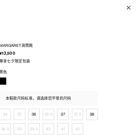
MARGARET高筒靴
¥13,500
尊享七夕限定包装
黑色
本鞋款尺码标准，请选择您平常的尺码
34
35
36
36.5
37
37.5
38
38.5
39
39.5
40
41
42