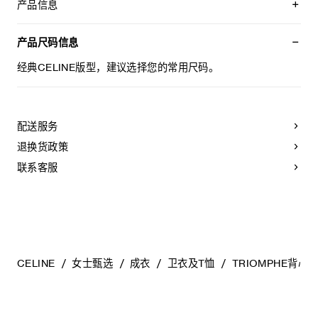
产品信息
100%棉
TRIOMPHE贴饰
产品尺码信息
经典版型
圆领
经典CELINE版型，建议选择您的常用尺码。
罗纹饰边
葡萄牙制造
编号：2X45N2P33.19BG
配送服务
退换货政策
联系客服
CELINE
女士甄选
成衣
卫衣及T恤
TRIOMPHE背心