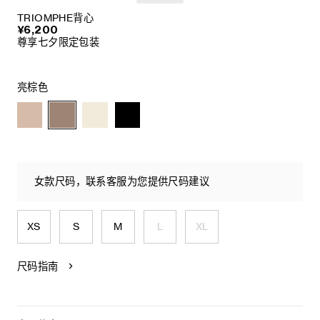
TRIOMPHE背心
¥6,200
尊享七夕限定包装
亮棕色
女款尺码，联系客服为您提供尺码建议
XS
S
M
L
XL
尺码指南