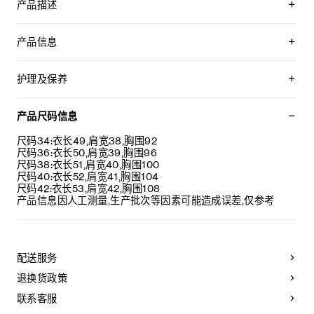
产品描述
CHELSEA毛圈花呢编织滚边夹克
产品信息
65%山羊绒，30%羊毛，3%桑蚕丝，2%锦纶
衬里：51%莫代尔纤维，49%粘纤
护理及保养
经典版型
精裁垫肩
不可用水清洗。
圆领
仅使用不含漂白剂的洗衣产品。
产品尺码信息
2个圆形贴袋
不可用烘干机烘干。
编织滚边细节
最高熨烫温度：110°C / 230°F
尺码34:衣长49,肩宽38,胸围92
4枚镌刻CELINE PARIS字样的半球形纽扣
不可使用蒸汽。
尺码36:衣长50,肩宽39,胸围96
口袋饰1枚镌刻CELINE PARIS字样的半球形纽扣
本品可用芳香化合物进行轻柔干洗。
尺码38:衣长51,肩宽40,胸围100
袖口饰4枚镌刻CELINE PARIS字样的半球形纽扣
不可用水进行专业清洗。
尺码40:衣长52,肩宽41,胸围104
意大利制造
尺码42:衣长53,肩宽42,胸围108
编号：2V34T593V.38NO
产品信息因人工测量,生产批次等因素可能造成误差,仅参考
配送服务
退换货政策
联系客服