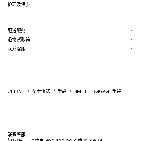
归，亮相于MICHAEL RIDER于2025年7月发布的2026春季首
护理及保养
秀系列。NEW LUGGAGE手袋兼具优雅与随性，通过更现代的
轮廓设计将经典延续。同时，带有“笑脸设计”的NEW
CELINE皮具采用珍贵奢华皮革精制而成。所选皮革材质独特而
LUGGAGE手袋和FLAT CABAS 在精选门店及线上旗舰店首
天然：任何偶然出现的色调差异、斑点或是纹理均为皮革的天
度限量亮相。
然特征，不应被视为瑕疵。为了确保您的手袋历久弥新，我们
配送服务
建议您：
作为对经典设计的传承与创新，NEW LUGGAGE全新版本笑脸
退换货政策
包采用新颖的特大号横版廓形设计，甄选手感柔滑、光泽雅
- 防止潮湿；避免接触液体、护手霜、洗手液、化妆品及香水。
致、纹理细腻的柔软亮泽羊皮革，以精湛工艺匠心打造。这款
如果您的手袋不慎接触到水或上述物质，请用干燥且不带绒毛
联系客服
手袋的结构经过精细雕琢，采用背缝工艺和滚边设计，呈现出
的浅色吸水布轻轻擦拭；
更加柔和、圆润的轮廓，羊皮革材质使其更加轻便易携。
- 避免过度暴露于直射光线，并远离直接热源；
- 请勿让您的手袋与粗糙或磨蚀性表面摩擦。如果出现轻微划
可容纳A4尺寸文件
痕，可使用柔软的干布轻轻揉搓，以减弱划痕。
6.3 X 8.7 X 14.2英寸（16 X 22 X 36厘米）
- 请收纳于CELINE防尘袋中。请勿存放于在高温、潮湿或不通
羊皮革
风的地方（切勿存放于塑料袋内）。
牛剖层革衬里
金色饰面
CELINE
女士甄选
手袋
SMILE LUGGAGE手袋
手提、肩背、斜挎和手挽
双拉链开合
1个内侧拉链袋
外侧口袋
可拆卸和可调节肩带，最小长度16.54英寸（42厘米），最大
长度22.83英寸（58厘米）
2个提手，长度4.72英寸（12厘米）
底部饰钉
联系客服
编号：123693GW2.28BK