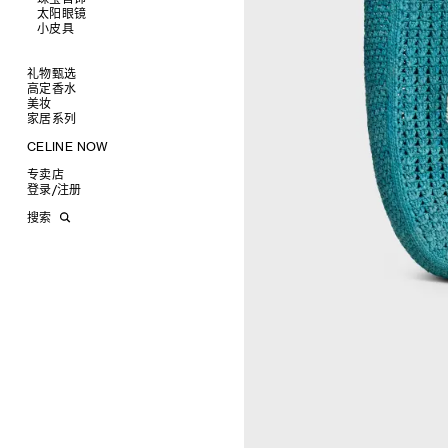
运动鞋
太阳眼镜
查看全部
乐福鞋及皮鞋
皮带
小皮具
查看全部
系带鞋
帽子
手镯
查看全部
靴子
围巾
项链
新品
拖鞋及凉鞋
其他配饰
戒指
长方形
钱包
礼物甄选
耳环
圆形
卡包
高定香水
为她甄选礼物
CELINE挂饰
飞行员形
零钱包
美妆
为他甄选礼物
高定香水
面罩式
电子产品配饰
家居系列
香水配件
缎光唇膏
润唇膏
旅行
CELINE NOW
美妆配件
蜡烛与配件
甄选专题
沐浴及身体护理
生活艺术
专卖店
时装秀
INFINITE POSSIBILITIES
文具
登录
/
注册
CELINE 艺术项目
MEN'S AUTOMNE/HIVER 2026
2027春夏男装秀
CELINE 精品店建筑
AUTOMNE 2026
2026冬季时装秀
DAVID ADAMO
搜索
ÉTÉ CELINE
2026夏季时装秀
CHARLES ARNOLDI
CELINE 巴黎 DUPHOT
ÉTÉ 2026
2026春季时装秀
JAMES BALMFORTH
CELINE 巴黎 FRANÇOIS 1ER
LEILAH BABIRYE
CELINE 巴黎 GRENELLE
KATINKA BOCK
CELINE 巴黎 蒙田大道
PALOMA BOSQUÊ
CELINE 巴黎 HAUTE
ELAINE CAMERON-WEIR
PARMURERIE
JOSE DAVILA
CELINE 伦敦 邦德街
GEORGIA DICKIE
CELINE 伦敦 103 MOUNT
ASGER DYBVAD LARSEN
STREET
ROCHELLE FEINSTEIN
CELINE 马德里
KIRA FREIJE
CELINE MILAN SANTO
LUISA GARDINI
SPIRITO
PAUL GEES
CELINE 洛杉矶 RODEO
INDRIKIS GELZIS
CELINE 纽约 麦迪逊
LUKAS GERONIMAS
CELINE 纽约 SOHO
ROCHELLE GOLDBERG
CELINE DOHA VENDOME