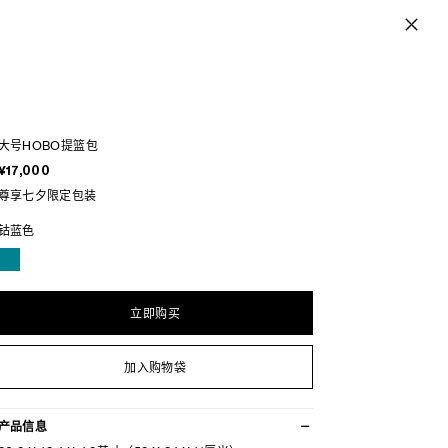
大号HOBO提篮包
¥17,000
尊享七夕限定包装
钴蓝色
立即购买
加入购物袋
产品信息