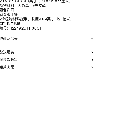
20.9 X 13.4 X 4.3英寸（53 X 34 X 11厘米）
植物材料（天然草）/牛皮革
银色饰面
肩背和手提
2个植物材料提手，长度9.84英寸（25厘米）
CELINE贴饰
编号：122492GTF.06CT
护理及保养
CELINE手袋采用珍贵奢华皮革精制而成。所选皮革材质
独特而天然：任何偶然出现的色调差异、斑点或是纹理均
配送服务
为皮革的天然特征，不应被视为瑕疵。为确保您的手袋历
久弥新，我们建议您：
退换货政策
联系客服
- 防止潮湿；避免接触液体、护手霜、洗手液、化妆品及
香水。如果您的手袋不慎接触到水或上述物质，请使用干
燥且不带绒毛的浅色吸水布轻轻擦拭，
- 避免过度暴露于直射光线，并远离直接热源，
- 请勿让您的手袋与粗糙或磨蚀性表面摩擦。如果出现轻
微划痕，可使用柔软的干布轻轻揉搓，以减弱划痕，
- 请收纳于CELINE防尘袋中。请勿存放于高温、潮湿或不
通风的地方（切勿存放于塑料袋内）。