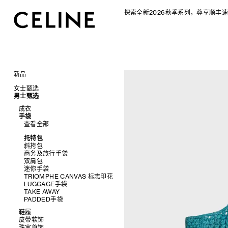
探索全新2026秋季系列，尊享顺丰速
新品
CELINE 2026秋季女士系列
女士甄选
CELINE 2026秋季男士系列
男士甄选
手袋
成衣
查看全部
成衣
配饰软饰
查看全部
手袋
查看全部
新品
鞋履
查看全部
查看全部
标志印花 TRIOMPHE CANVAS
衬衫及上衣
珠宝首饰
查看全部
衬衫
SOFT TRIOMPHE
卫衣及T恤
皮带
太阳眼镜
查看全部
T恤及上衣
托特包
PANIER 草编包
牛仔裤
帽子
拖鞋及凉鞋
小皮具
查看全部
卫衣
斜挎包
迷你手袋
针织衫
丝巾及围巾
运动及休闲鞋
耳环
查看全部
针织及POLO衫
商务及旅行手袋
NINO
夹克外套
发饰
乐福鞋
手镯
新品
牛仔丹宁
双肩包
TRIOMPHE 凯旋门
连衣裙
手套
平底鞋
项链
椭圆形
钱包
裤装
迷你手袋
TRIOMPHE FRAME
裤装
高跟鞋
戒指
圆形
卡包
西装
TRIOMPHE CANVAS 标志印花
LUGGAGE 手袋
半身裙
靴子
高级珠宝
长方形
零钱包
大衣及羽绒服
LUGGAGE手袋
TRIO FLAP
大衣及羽绒服
CELINE 挂饰
猫眼形
手拿包
夹克外套
TAKE AWAY
包挂
泳装及内衣
面罩式
链条钱包
皮衣
PADDED手袋
皮衣
几何形
牛仔丹宁
飞行员形
鞋履
皮带软饰
查看全部
珠宝首饰
查看全部