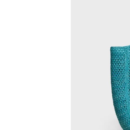
CHARLES HARLAN
CELINE 北京
DANIEL JENSEN
CELINE BEJING SKP
DAVID JEREMIAH
CELINE 成都太古里精品店
RINDON JOHNSON
CELINE 大连恒隆广场
A KASSEN
CELINE 澳门
MEL KENDRICK
CELINE 宁波
SHAWN KURUNERU
CELINE 上海恒隆广场
ARTUR LESCHER
CELINE 武汉恒隆精品店
ANNE LIBBY
CELINE KYOTO DAIMARU
MARIE LUND
CELINE 东京
DAVID NASH
CELINE TOKYO GINZA
NIKA NEELOVA
CELINE YOKOHAMA SOGO
VIRGINIA OVERTON
CELINE 曼谷
马秋莎
CELINE 吉隆坡
FAY RAY
CELINE 新加坡
CAMILLA REYMAN
CELINE 墨尔本
EM ROONEY
LEUNORA SALIHU
SØREN SEJR
DAVINA SEMO
FLEMISH SCHOOL
OSCAR TUAZON
胡曉媛