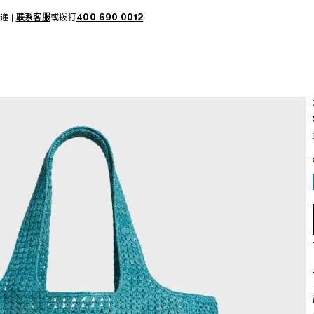
递 |
联系客服
或拨打
400 690 0012