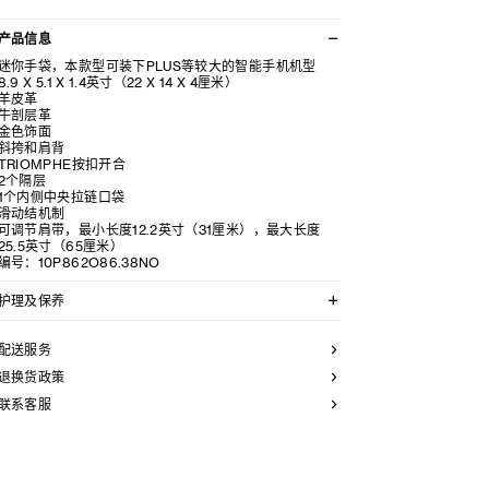
产品信息
迷你手袋，本款型可装下PLUS等较大的智能手机机型
8.9 X 5.1 X 1.4英寸（22 X 14 X 4厘米）
羊皮革
牛剖层革
金色饰面
斜挎和肩背
TRIOMPHE按扣开合
2个隔层
1个内侧中央拉链口袋
滑动结机制
可调节肩带，最小长度12.2英寸（31厘米），最大长度
25.5英寸（65厘米）
编号：10P862O86.38NO
护理及保养
CELINE皮具采用珍贵奢华皮革精制而成。所选皮革材质
独特而天然：任何偶然出现的色调差异、斑点或是纹理均
配送服务
为皮革的天然特征，不应被视为瑕疵。为了确保您的手袋
历久弥新，我们建议您：
退换货政策
联系客服
- 防止潮湿；避免接触液体、护手霜、洗手液、化妆品及
香水。如果您的手袋不慎接触到水或上述物质，请用干燥
且不带绒毛的浅色吸水布轻轻擦拭；
- 避免过度暴露于直射光线，并远离直接热源；
- 请勿让您的手袋与粗糙或磨蚀性表面摩擦。如果出现轻