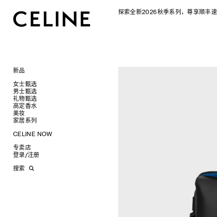
探索全新2026秋季系列，尊享顺丰速
新品
CELINE 2026秋季女士系列
女士甄选
CELINE 2026秋季男士系列
男士甄选
手袋
礼物甄选
成衣
成衣
查看全部
高定香水
配饰软饰
手袋
为她甄选礼物
查看全部
查看全部
新品
美妆
鞋履
鞋履
为他甄选礼物
高定香水
查看全部
查看全部
标志印花 TRIOMPHE CANVAS
衬衫及上衣
衬衫
家居系列
珠宝首饰
皮带软饰
香水配件
缎光唇膏
查看全部
查看全部
SOFT TRIOMPHE
卫衣及T恤
皮带
T恤及上衣
托特包
太阳眼镜
珠宝首饰
润唇膏
旅行
查看全部
查看全部
CELINE NOW
PANIER 草编包
牛仔裤
帽子
拖鞋及凉鞋
卫衣
斜挎包
运动鞋
小皮具
太阳眼镜
美妆配件
蜡烛与配件
查看全部
查看全部
甄选专题
迷你手袋
针织衫
丝巾及围巾
运动及休闲鞋
耳环
针织及POLO衫
商务及旅行手袋
乐福鞋及皮鞋
皮带
小皮具
沐浴及身体护理
生活艺术
查看全部
查看全部
专卖店
时装秀
NINO
夹克外套
发饰
乐福鞋
手镯
新品
牛仔丹宁
双肩包
系带鞋
帽子
手镯
INFINITE POSSIBILITIES
文具
查看全部
登录
/
注册
CELINE 艺术项目
TRIOMPHE 凯旋门
连衣裙
手套
平底鞋
项链
椭圆形
钱包
裤装
迷你手袋
靴子
围巾
项链
新品
MEN'S AUTOMNE/HIVER 2026
2027春夏男装秀
CELINE 精品店建筑
TRIOMPHE FRAME
裤装
高跟鞋
戒指
圆形
卡包
西装
TRIOMPHE CANVAS 标志印花
拖鞋及凉鞋
其他配饰
戒指
长方形
钱包
AUTOMNE 2026
2026冬季时装秀
DAVID ADAMO
搜索
LUGGAGE 手袋
半身裙
靴子
高级珠宝
长方形
零钱包
大衣及羽绒服
LUGGAGE手袋
耳环
圆形
卡包
ÉTÉ CELINE
2026夏季时装秀
CHARLES ARNOLDI
CELINE 巴黎 DUPHOT
TRIO FLAP
大衣及羽绒服
CELINE 挂饰
猫眼形
手拿包
夹克外套
TAKE AWAY
CELINE挂饰
飞行员形
零钱包
ÉTÉ 2026
2026春季时装秀
JAMES BALMFORTH
CELINE 巴黎 FRANÇOIS 1ER
包挂
泳装及内衣
面罩式
链条钱包
皮衣
PADDED手袋
面罩式
电子产品配饰
LEILAH BABIRYE
CELINE 巴黎 GRENELLE
皮衣
几何形
KATINKA BOCK
CELINE 巴黎 蒙田大道
牛仔丹宁
飞行员形
PALOMA BOSQUÊ
CELINE 巴黎 HAUTE
ELAINE CAMERON-WEIR
PARMURERIE
JOSE DAVILA
CELINE 伦敦 邦德街