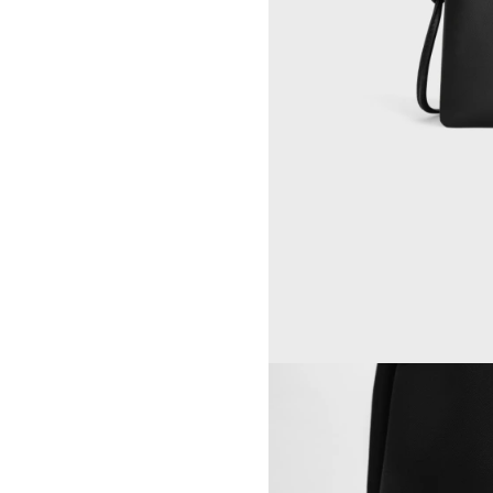
GEORGIA DICKIE
CELINE 伦敦 103 MOUNT
ASGER DYBVAD LARSEN
STREET
ROCHELLE FEINSTEIN
CELINE 马德里
KIRA FREIJE
CELINE MILAN SANTO
LUISA GARDINI
SPIRITO
PAUL GEES
CELINE 洛杉矶 RODEO
INDRIKIS GELZIS
CELINE 纽约 麦迪逊
LUKAS GERONIMAS
CELINE 纽约 SOHO
ROCHELLE GOLDBERG
CELINE DOHA VENDOME
CHARLES HARLAN
CELINE 北京
DANIEL JENSEN
CELINE BEJING SKP
DAVID JEREMIAH
CELINE 成都太古里精品店
RINDON JOHNSON
CELINE 大连恒隆广场
A KASSEN
CELINE 澳门
MEL KENDRICK
CELINE 宁波
SHAWN KURUNERU
CELINE 上海恒隆广场
ARTUR LESCHER
CELINE 武汉恒隆精品店
ANNE LIBBY
CELINE KYOTO DAIMARU
MARIE LUND
CELINE 东京
DAVID NASH
CELINE TOKYO GINZA
NIKA NEELOVA
CELINE YOKOHAMA SOGO
VIRGINIA OVERTON
CELINE 曼谷
马秋莎
CELINE 吉隆坡
FAY RAY
CELINE 新加坡
CAMILLA REYMAN
CELINE 墨尔本
EM ROONEY
LEUNORA SALIHU
SØREN SEJR
DAVINA SEMO
FLEMISH SCHOOL