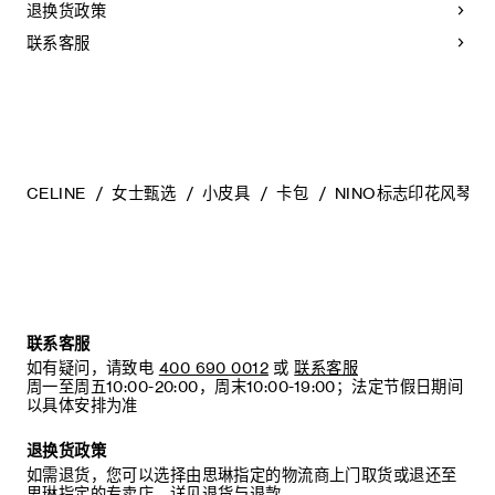
退换货政策
- 防止潮湿；避免接触液体、护手霜、洗手液、化妆品及香水。
如果您的手袋不慎接触到水或上述物质，请用干燥且不带绒毛
联系客服
的浅色吸水布轻轻擦拭；
- 避免过度暴露于直射光线，并远离直接热源；
- 请勿让您的手袋与粗糙或磨蚀性表面摩擦。如果出现轻微划
痕，可使用柔软的干布轻轻揉搓，以减弱划痕。
- 请收纳于CELINE防尘袋中。请勿存放于在高温、潮湿或不通
风的地方（切勿存放于塑料袋内）。
CELINE
女士甄选
小皮具
卡包
NINO标志印花风琴卡
联系客服
如有疑问，请致电
400 690 0012
或
联系客服
周一至周五10:00-20:00，周末10:00-19:00；法定节假日期间
以具体安排为准
退换货政策
如需退货，您可以选择由思琳指定的物流商上门取货或退还至
思琳指定的专卖店。详见
退货与退款
。