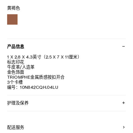
黄褐色
产品信息
1 X 2.8 X 4.3英寸（2.5 X 7 X 11厘米）
标志印花
牛皮革/人造革
金色饰面
TRIOMPHE金属质感按扣开合
3个卡槽
编号：10N842CQH.04LU
护理及保养
CELINE皮具采用珍贵奢华皮革精制而成。所选皮革材质特别而
天然：任何偶然出现的色调差异、斑点或是纹理均为皮革的天
然特征，不应被视为瑕疵。为了确保您的手袋历久弥新，我们
配送服务
建议您：