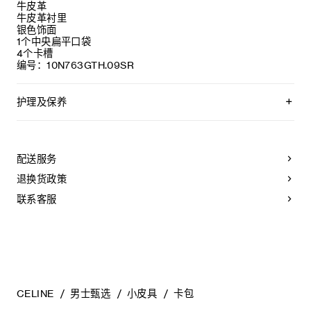
牛皮革
牛皮革衬里
银色饰面
1个中央扁平口袋
4个卡槽
编号：10N763GTH.09SR
护理及保养
CELINE皮具采用珍贵奢华皮革精制而成。所选皮革材质特别而
天然：任何偶然出现的色调差异、斑点或是纹理均为皮革的天
然特征，不应被视为瑕疵。为了确保您的手袋历久弥新，我们
配送服务
建议您：
退换货政策
- 防止潮湿；避免接触液体、护手霜、洗手液、化妆品及香水。
如果您的手袋不慎接触到水或上述物质，请用干燥且不带绒毛
联系客服
的浅色吸水布轻轻擦拭；
- 避免过度暴露于直射光线，并远离直接热源；
- 请勿让您的手袋与粗糙或磨蚀性表面摩擦。如果出现轻微划
痕，可使用柔软的干布轻轻揉搓，以减弱划痕。
- 请收纳于CELINE防尘袋中。请勿存放于在高温、潮湿或不通
风的地方（切勿存放于塑料袋内）。
CELINE
男士甄选
小皮具
卡包