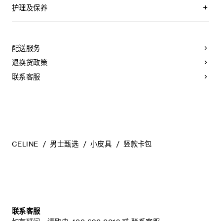
护理及保养
CELINE皮具采用珍贵奢华皮革精制而成。所选皮革材质特别而
天然：任何偶然出现的色调差异、斑点或是纹理均为皮革的天
然特征，不应被视为瑕疵。为了确保您的手袋历久弥新，我们
配送服务
建议您：
退换货政策
- 防止潮湿；避免接触液体、护手霜、洗手液、化妆品及香水。
如果您的手袋不慎接触到水或上述物质，请用干燥且不带绒毛
联系客服
的浅色吸水布轻轻擦拭；
- 避免过度暴露于直射光线，并远离直接热源；
- 请勿让您的手袋与粗糙或磨蚀性表面摩擦。如果出现轻微划
痕，可使用柔软的干布轻轻揉搓，以减弱划痕。
- 请收纳于CELINE防尘袋中。请勿存放于在高温、潮湿或不通
风的地方（切勿存放于塑料袋内）。
CELINE
男士甄选
小皮具
竖款卡包
联系客服