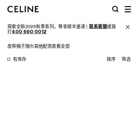
探索全新2026秋季系列，尊享顺丰速递 |
联系客服
或拨
打
400 690 0012
皮带
帽子
围巾
其他配饰
查看全部
有库存
排序
筛选