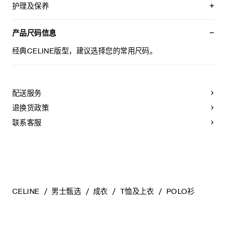
TRIOMPHE刺绣
护理及保养
经典版型
衬衫领
本品可在轻柔洗衣程序下以最高水温30°C/ 85°F清洗。
袖口罗纹饰边
仅使用不含漂白剂的洗衣产品。
产品尺码信息
3枚珍珠母贝纽扣
不可用烘干机烘干。
葡萄牙制造
悬挂晾干，无需脱水。
经典CELINE版型，建议选择您的常用尺码。
编号：RX0LF2L55.GKS3
最高熨烫温度：110°C / 230°F
不可使用蒸汽。
不可干洗。
配送服务
退换货政策
联系客服
CELINE
男士甄选
成衣
T恤及上衣
POLO衫