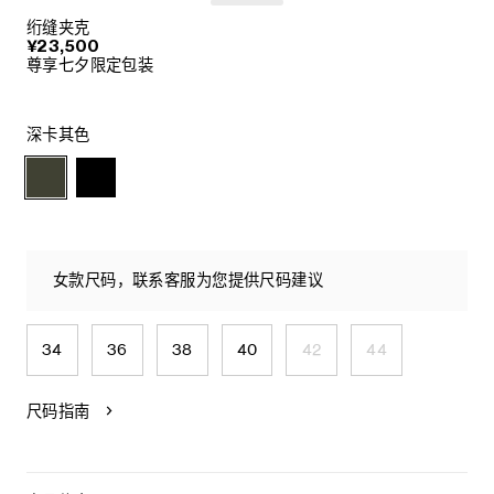
绗缝夹克
¥23,500
尊享七夕限定包装
深卡其色
女款尺码，联系客服为您提供尺码建议
34
36
38
40
42
44
尺码指南