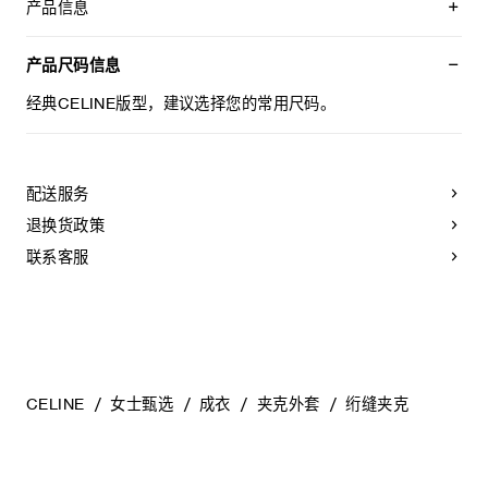
产品信息
100%聚酯纤维
衬垫：100%聚酯纤维
产品尺码信息
TRIOMPHE绗缝
宽松版型
经典CELINE版型，建议选择您的常用尺码。
纯色衣领
2个翻盖贴袋
2个侧面开衩
拉链开合
配送服务
侧面开衩饰3枚镌刻CELINE字样的按扣
口袋饰1枚镌刻CELINE字样的按扣
退换货政策
法国制造
编号：RV12F1474.02ZK
联系客服
CELINE
女士甄选
成衣
夹克外套
绗缝夹克