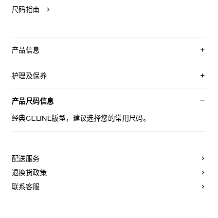
尺码指南
产品信息
53%醋酸纤维，47%粘胶纤维
辅料：100%粘胶纤维
护理及保养
衬里：65%粘胶纤维，35%桑蚕丝
经典版型
本品可在轻柔洗衣程序下以最高水温30°C/ 85°F清洗。
超长款
仅使用不含漂白剂的洗衣产品。
产品尺码信息
内部胸衣结构
不可用烘干机烘干。
腰部设有2个袢带
最高熨烫温度：110°C / 230°F
经典CELINE版型，建议选择您的常用尺码。
褶裥裙
不可使用蒸汽。
系带饰带
不可干洗。
11枚TRIOMPHE纽扣
袢带饰3枚TRIOMPHE纽扣
系带式绑带
配送服务
法国制造
退换货政策
编号：RR0KK865C.38NO
联系客服